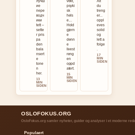
лучш
vekt,
Alt
ие
psyki
du
пере
sk
treng
водч
hels
er...
ики
e....
oppl
tett –
Hold
eves
sette
gjern
solid
r pris
e
og
pa
denn
lett a
den
e
folge
bala
livest
.
nsert
reng
17
MIN
e
en
SIDEN
tone
oppd
n
atert.
her.
15
MIN
13
SIDEN
MIN
SIDEN
OSLOFOKUS.ORG
OsloFokus.org samler nyheter, guider og analyser i et moderne red
Populaert