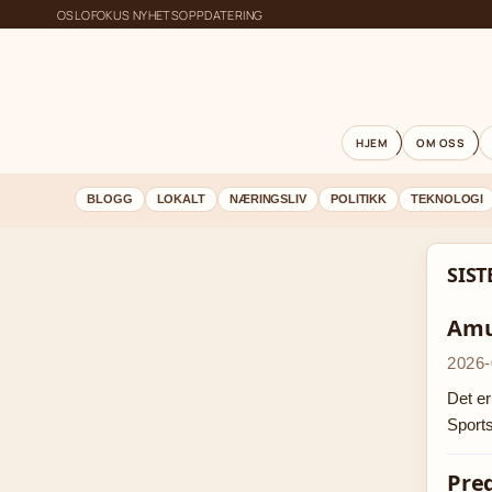
OSLOFOKUS NYHETSOPPDATERING
HJEM
OM OSS
BLOGG
LOKALT
NÆRINGSLIV
POLITIKK
TEKNOLOGI
SIS
Amun
2026-
Det er
Sports
Pred