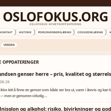
OSLOFOKUS.ORG
OSLOFOKUS NYHETSOPPDATERING
KONTAKT
HISTORIE
PERSONVERNERKLÆRING
COOKIEERKLÆRING
VERDEN
TE OPPDATERINGER
dsen genser herre – pris, kvalitet og størrel
06-24
 ikke lett å finne en genser som både ser bra ut, varer i årevis og 
 – men er genseren virkelig…
nisolon og alkohol: risiko, bivirkninger og go