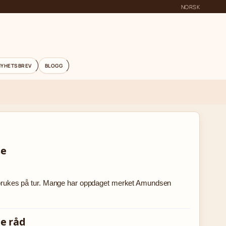
NORSK
NYHETSBREV
BLOGG
se
kan brukes på tur. Mange har oppdaget merket Amundsen
de råd