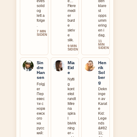
eves
e....
den
solid
Flere
klare
og
medi
st
lett a
er
opps
folge
burd
umm
.
e
ering
skriv
en i
7 MIN
SIDEN
e
dag.
slik.
11
MIN
9 MIN
SIDEN
SIDEN
Sin
Mia
Hen
dre
Eid
rik
Han
e
Sol
sen
ber
Nytti
g
Folgj
g
er
kont
Dekn
Пер
ekst
inge
евес
rundt
n av
ти с
Mire
Karat
норв
na
e
ежск
spira
Kid:
ого
l
Lege
на
bivirk
nds
русс
ning
&#82
кий:
er –
11;