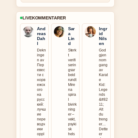
LIVEKOMMENTARER
And
Sar
Ingr
reas
a
id
Dah
Lin
Nils
l
d
en
Dekn
Sterk
God
inge
t
gjen
n av
verifi
nom
Пер
serin
gang
евес
gsar
av
ти с
beid
Karat
норв
rundt
e
ежск
Mire
Kid:
ого
na
Lege
на
spira
nds
русс
l
&#82
кий:
bivirk
11;
лучш
ning
Alt
ие
er –
du
пере
vekt,
treng
водч
psyki
er....
ики
sk
Dette
oppl
hels
er