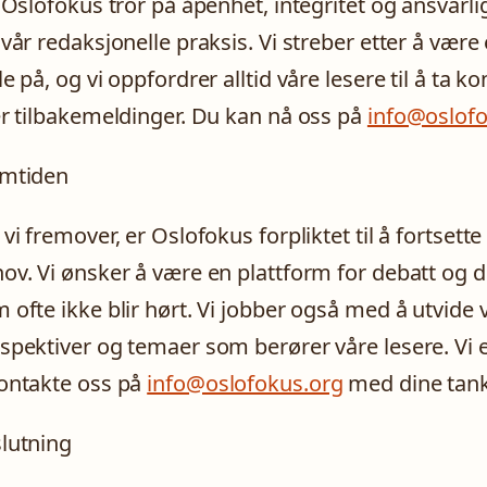
i Oslofokus tror på åpenhet, integritet og ansvar
 vår redaksjonelle praksis. Vi streber etter å være
le på, og vi oppfordrer alltid våre lesere til å t
er tilbakemeldinger. Du kan nå oss på
info@oslof
emtiden
 vi fremover, er Oslofokus forpliktet til å fortset
ov. Vi ønsker å være en plattform for debatt og d
 ofte ikke blir hørt. Vi jobber også med å utvide vå
spektiver og temaer som berører våre lesere. Vi er
ontakte oss på
info@oslofokus.org
med dine tank
lutning