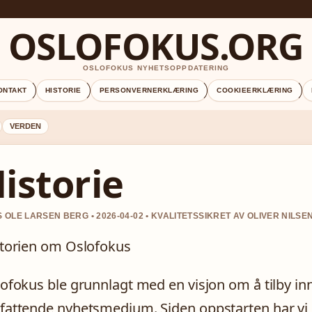
OSLOFOKUS.ORG
OSLOFOKUS NYHETSOPPDATERING
ONTAKT
HISTORIE
PERSONVERNERKLÆRING
COOKIEERKLÆRING
VERDEN
istorie
 OLE LARSEN BERG • 2026-04-02 • KVALITETSSIKRET AV OLIVER NILSE
torien om Oslofokus
ofokus ble grunnlagt med en visjon om å tilby inn
attende nyhetsmedium. Siden oppstarten har vi h