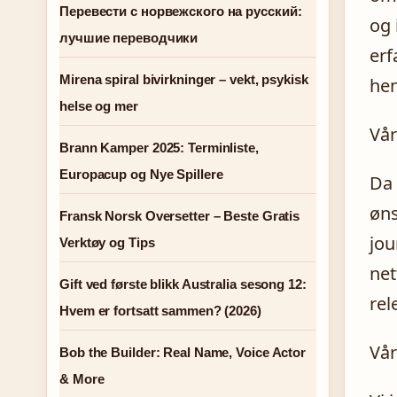
Перевести с норвежского на русский:
og 
лучшие переводчики
erf
Mirena spiral bivirkninger – vekt, psykisk
hen
helse og mer
Vår
Brann Kamper 2025: Terminliste,
Europacup og Nye Spillere
Da 
øns
Fransk Norsk Oversetter – Beste Gratis
jou
Verktøy og Tips
net
Gift ved første blikk Australia sesong 12:
rel
Hvem er fortsatt sammen? (2026)
Vår
Bob the Builder: Real Name, Voice Actor
& More