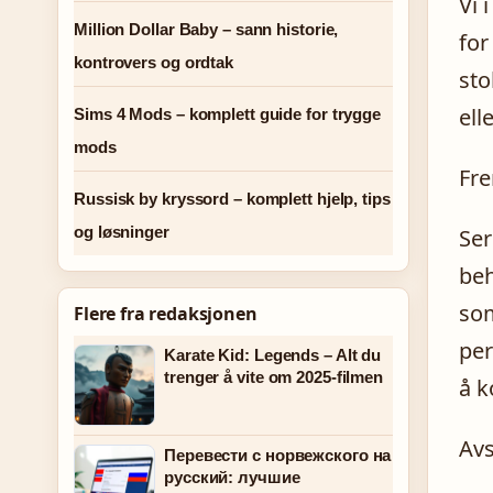
Vi 
Million Dollar Baby – sann historie,
for
kontrovers og ordtak
sto
ell
Sims 4 Mods – komplett guide for trygge
mods
Fr
Russisk by kryssord – komplett hjelp, tips
og løsninger
Ser
beh
som
Flere fra redaksjonen
per
Karate Kid: Legends – Alt du
trenger å vite om 2025-filmen
å k
Avs
Перевести с норвежского на
русский: лучшие