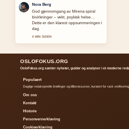
Emil Johansen
Folgjer Karate Kid: Legends &#8211;
Alt du trenger... tett – setter pris pa den
balanserte tonen her.
6 MIN SIDEN
OSLOFOKUS.ORG
OsloFokus.org samler nyheter, guider og analyser i et moderne red
Populaert
Daglige redaksjonelle briefinger og tillitsressurser, kuratert for rask verifisering
Om oss
Kontakt
Historie
Personvernerklæring
Cookieerklæring