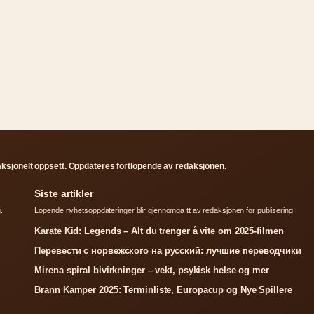
aksjonelt oppsett. Oppdateres fortlopende av redaksjonen.
Siste artikler
.
Lopende nyhetsoppdateringer blir gjennomga tt av redaksjonen for publisering.
Karate Kid: Legends – Alt du trenger å vite om 2025-filmen
Перевести с норвежского на русский: лучшие переводчики
Mirena spiral bivirkninger – vekt, psykisk helse og mer
Brann Kamper 2025: Terminliste, Europacup og Nye Spillere