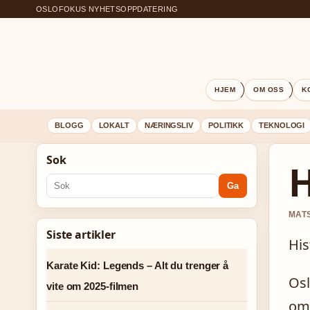
OSLOFOKUS NYHETSOPPDATERING
HJEM
OM OSS
K
BLOGG
LOKALT
NÆRINGSLIV
POLITIKK
TEKNOLOGI
Sok
H
Ga
MATS
Siste artikler
His
Karate Kid: Legends – Alt du trenger å
Osl
vite om 2025-filmen
omf