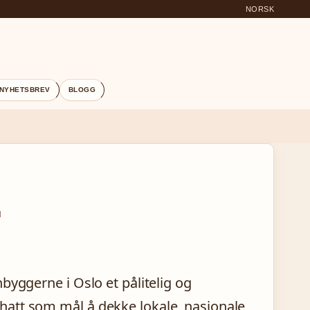
NORSK
NYHETSBREV
BLOGG
N
byggerne i Oslo et pålitelig og
att som mål å dekke lokale, nasjonale