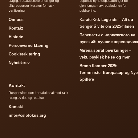
Daglige redaksjonelle briefinger og
Lopende nyhetsoppdateringer blir
tillitsressurser, kuratert for rask
gjennomga tt av redaksjonen for
verifisering.
publisering.
Om oss
Karate Kid: Legends – Alt du
trenger å vite om 2025-filmen
Kontakt
Перевести с норвежского на
Historie
русский: лучшие переводчик
Personvernerklæring
Mirena spiral bivirkninger –
Cookieerklæring
vekt, psykisk helse og mer
Nyhetsbrev
Brann Kamper 2025:
Terminliste, Europacup og Nye
Spillere
Kontakt
Responsfokusert kontaktkanal med rask
ruting av tips og rettelser.
Kontakt
info@oslofokus.org