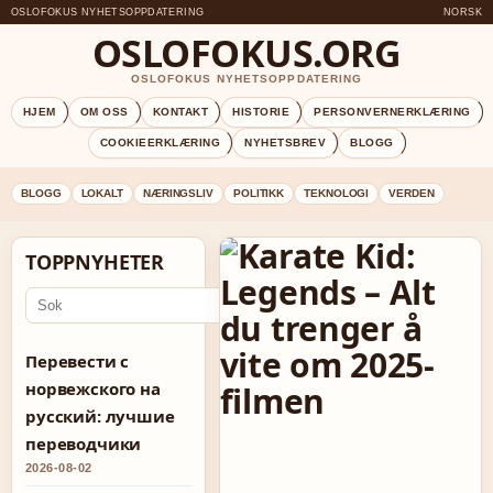
OSLOFOKUS NYHETSOPPDATERING
NORSK
OSLOFOKUS.ORG
OSLOFOKUS NYHETSOPPDATERING
HJEM
OM OSS
KONTAKT
HISTORIE
PERSONVERNERKLÆRING
COOKIEERKLÆRING
NYHETSBREV
BLOGG
BLOGG
LOKALT
NÆRINGSLIV
POLITIKK
TEKNOLOGI
VERDEN
TOPPNYHETER
Ga
Перевести с
норвежского на
русский: лучшие
переводчики
2026-08-02