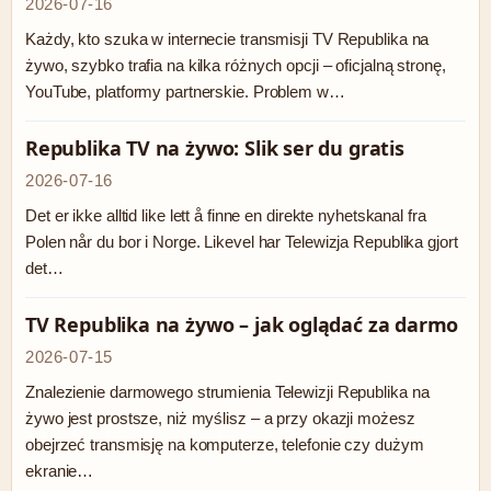
2026-07-16
Każdy, kto szuka w internecie transmisji TV Republika na
żywo, szybko trafia na kilka różnych opcji – oficjalną stronę,
YouTube, platformy partnerskie. Problem w…
Republika TV na żywo: Slik ser du gratis
2026-07-16
Det er ikke alltid like lett å finne en direkte nyhetskanal fra
Polen når du bor i Norge. Likevel har Telewizja Republika gjort
det…
TV Republika na żywo – jak oglądać za darmo
2026-07-15
Znalezienie darmowego strumienia Telewizji Republika na
żywo jest prostsze, niż myślisz – a przy okazji możesz
obejrzeć transmisję na komputerze, telefonie czy dużym
ekranie…