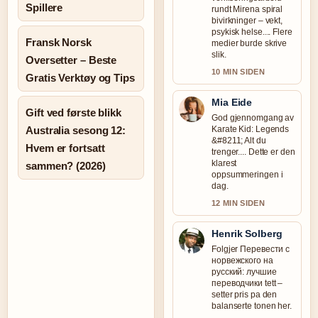
Spillere
rundt Mirena spiral
bivirkninger – vekt,
psykisk helse.... Flere
Fransk Norsk
medier burde skrive
slik.
Oversetter – Beste
10 MIN SIDEN
Gratis Verktøy og Tips
Mia Eide
Gift ved første blikk
God gjennomgang av
Australia sesong 12:
Karate Kid: Legends
&#8211; Alt du
Hvem er fortsatt
trenger.... Dette er den
klarest
sammen? (2026)
oppsummeringen i
dag.
12 MIN SIDEN
Henrik Solberg
Folgjer Перевести с
норвежского на
русский: лучшие
переводчики tett –
setter pris pa den
balanserte tonen her.