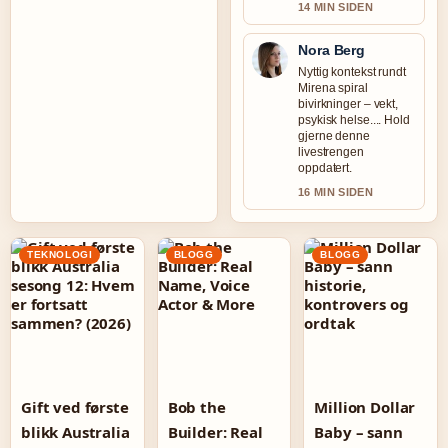
14 MIN SIDEN
Nora Berg
Nyttig kontekst rundt
Mirena spiral
bivirkninger – vekt,
psykisk helse.... Hold
gjerne denne
livestrengen
oppdatert.
16 MIN SIDEN
TEKNOLOGI
BLOGG
BLOGG
Gift ved første
Bob the
Million Dollar
blikk Australia
Builder: Real
Baby – sann