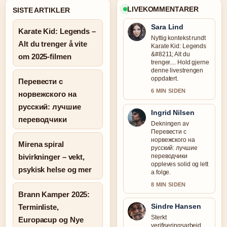
LIVEKOMMENTARER
SISTE ARTIKLER
Sara Lind
Karate Kid: Legends –
Nyttig kontekst rundt
Alt du trenger å vite
Karate Kid: Legends
&#8211; Alt du
om 2025-filmen
trenger.... Hold gjerne
denne livestrengen
oppdatert.
Перевести с
6 MIN SIDEN
норвежского на
русский: лучшие
Ingrid Nilsen
переводчики
Dekningen av
Перевести с
норвежского на
Mirena spiral
русский: лучшие
bivirkninger – vekt,
переводчики
oppleves solid og lett
psykisk helse og mer
a folge.
8 MIN SIDEN
Brann Kamper 2025:
Sindre Hansen
Terminliste,
Sterkt
Europacup og Nye
verifiseringsarbeid