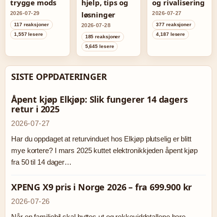
trygge mods
hjelp, tips og
og rivalisering
løsninger
2026-07-29
2026-07-27
117 reaksjoner
377 reaksjoner
2026-07-28
1,557 lesere
4,187 lesere
185 reaksjoner
5,645 lesere
SISTE OPPDATERINGER
Åpent kjøp Elkjøp: Slik fungerer 14 dagers
retur i 2025
2026-07-27
Har du oppdaget at returvinduet hos Elkjøp plutselig er blitt
mye kortere? I mars 2025 kuttet elektronikkjeden åpent kjøp
fra 50 til 14 dager…
XPENG X9 pris i Norge 2026 – fra 699.900 kr
2026-07-26
Når en familiebil skal byttes ut og rekkeviddetallene bare