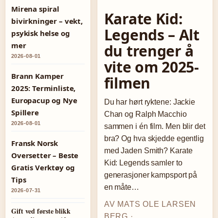
Mirena spiral
Karate Kid:
bivirkninger – vekt,
Legends – Alt
psykisk helse og
mer
du trenger å
2026-08-01
vite om 2025-
Brann Kamper
filmen
2025: Terminliste,
Europacup og Nye
Du har hørt ryktene: Jackie
Spillere
Chan og Ralph Macchio
2026-08-01
sammen i én film. Men blir det
bra? Og hva skjedde egentlig
Fransk Norsk
med Jaden Smith? Karate
Oversetter – Beste
Kid: Legends samler to
Gratis Verktøy og
generasjoner kampsport på
Tips
en måte…
2026-07-31
AV MATS OLE LARSEN
Gift ved første blikk
BERG ·