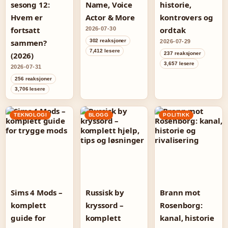
sesong 12:
Name, Voice
historie,
Hvem er
Actor & More
kontrovers og
fortsatt
ordtak
2026-07-30
sammen?
302 reaksjoner
2026-07-29
7,412 lesere
(2026)
237 reaksjoner
3,657 lesere
2026-07-31
256 reaksjoner
3,706 lesere
TEKNOLOGI
BLOGG
POLITIKK
Sims 4 Mods –
Russisk by
Brann mot
komplett
kryssord –
Rosenborg:
guide for
komplett
kanal, historie