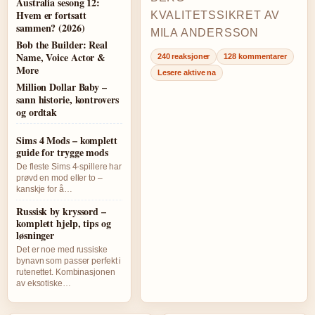
Australia sesong 12:
Hvem er fortsatt
KVALITETSSIKRET AV
sammen? (2026)
MILA ANDERSSON
Bob the Builder: Real
Name, Voice Actor &
240 reaksjoner
128 kommentarer
More
Lesere aktive na
Million Dollar Baby –
sann historie, kontrovers
og ordtak
Sims 4 Mods – komplett
guide for trygge mods
De fleste Sims 4-spillere har
prøvd en mod eller to –
kanskje for å…
Russisk by kryssord –
komplett hjelp, tips og
løsninger
Det er noe med russiske
bynavn som passer perfekt i
rutenettet. Kombinasjonen
av eksotiske…