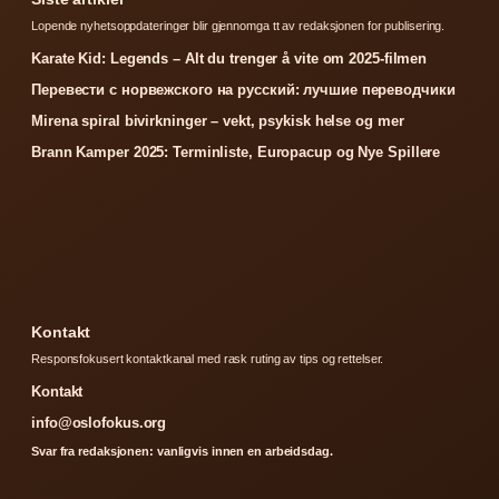
Lopende nyhetsoppdateringer blir gjennomga tt av redaksjonen for publisering.
Karate Kid: Legends – Alt du trenger å vite om 2025-filmen
Перевести с норвежского на русский: лучшие переводчики
Mirena spiral bivirkninger – vekt, psykisk helse og mer
Brann Kamper 2025: Terminliste, Europacup og Nye Spillere
Kontakt
Responsfokusert kontaktkanal med rask ruting av tips og rettelser.
Kontakt
info@oslofokus.org
Svar fra redaksjonen: vanligvis innen en arbeidsdag.