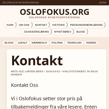
OSLOFOKUS NYHETSOPPDATERING
NORSK
OSLOFOKUS.ORG
OSLOFOKUS NYHETSOPPDATERING
HJEM
OM OSS
KONTAKT
HISTORIE
PERSONVERNERKLÆRING
COOKIEERKLÆRING
NYHETSBREV
BLOGG
BLOGG
LOKALT
NÆRINGSLIV
POLITIKK
TEKNOLOGI
VERDEN
Kontakt
MATS OLE LARSEN BERG • 2026-04-02 • KVALITETSSIKRET AV MAJA
HANSEN
Kontakt Oss
Vi i Oslofokus setter stor pris på
tilbakemeldinger fra våre lesere. Enten