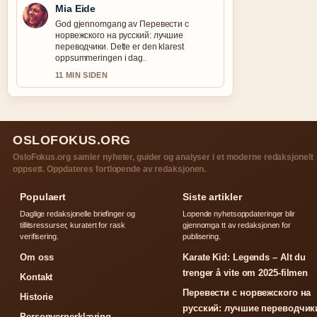
Mia Eide
God gjennomgang av Перевести с
норвежского на русский: лучшие
переводчики. Dette er den klarest
oppsummeringen i dag.
11 MIN SIDEN
OSLOFOKUS.ORG
OsloFokus.org samler nyheter, guider og analyser i et moderne redaksjonelt
oppsett. Oppdateres fortlopende av redaksjonen.
Populaert
Siste artikler
Daglige redaksjonelle briefinger og
Lopende nyhetsoppdateringer blir
tillitsressurser, kuratert for rask
gjennomga tt av redaksjonen for
verifisering.
publisering.
Om oss
Karate Kid: Legends – Alt du
trenger å vite om 2025-filmen
Kontakt
Перевести с норвежского на
Historie
русский: лучшие переводчик
Personvernerklæring