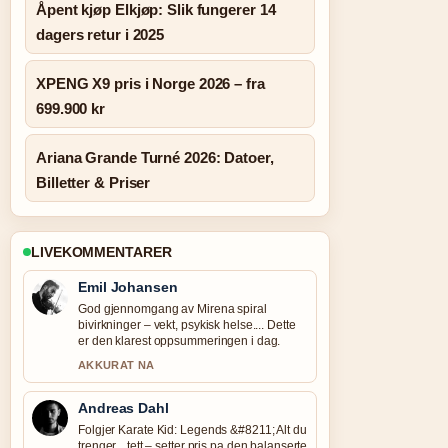
Åpent kjøp Elkjøp: Slik fungerer 14
dagers retur i 2025
XPENG X9 pris i Norge 2026 – fra
699.900 kr
Ariana Grande Turné 2026: Datoer,
Billetter & Priser
LIVEKOMMENTARER
Emil Johansen
God gjennomgang av Mirena spiral
bivirkninger – vekt, psykisk helse.... Dette
er den klarest oppsummeringen i dag.
AKKURAT NA
Andreas Dahl
Folgjer Karate Kid: Legends &#8211; Alt du
trenger... tett – setter pris pa den balanserte