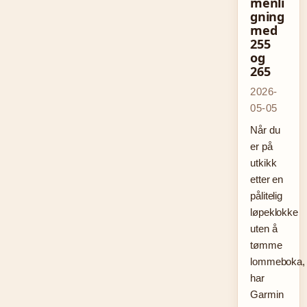
menli
gning
med
255
og
265
2026-
05-05
Når du
er på
utkikk
etter en
pålitelig
løpeklokke
uten å
tømme
lommeboka,
har
Garmin