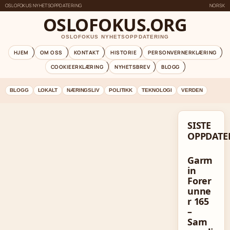
OSLOFOKUS NYHETSOPPDATERING
NORSK
OSLOFOKUS.ORG
OSLOFOKUS NYHETSOPPDATERING
HJEM
OM OSS
KONTAKT
HISTORIE
PERSONVERNERKLÆRING
COOKIEERKLÆRING
NYHETSBREV
BLOGG
BLOGG
LOKALT
NÆRINGSLIV
POLITIKK
TEKNOLOGI
VERDEN
SISTE
OPPDATE
Garm
in
Forer
unne
r 165
–
Sam