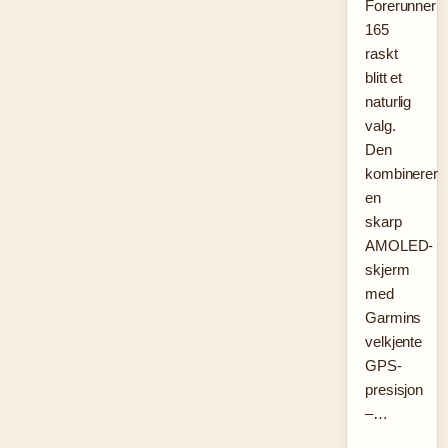
Forerunner
165
raskt
blitt et
naturlig
valg.
Den
kombinerer
en
skarp
AMOLED-
skjerm
med
Garmins
velkjente
GPS-
presisjon
–…