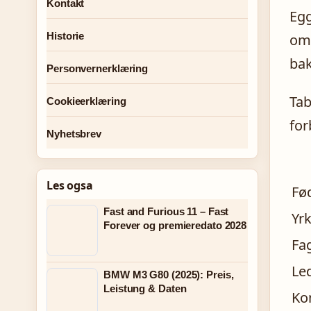
Kontakt
Egg
Historie
om 
bak
Personvernerklæring
Tab
Cookieerklæring
for
Nyhetsbrev
Les ogsa
Fø
Fast and Furious 11 – Fast
Yr
Forever og premieredato 2028
Fa
Le
BMW M3 G80 (2025): Preis,
Leistung & Daten
Ko