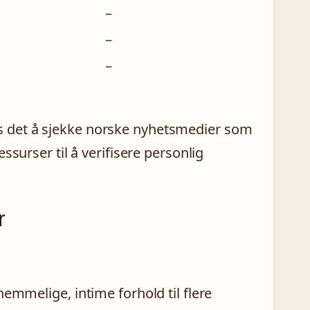
–
–
–
s det å sjekke norske nyhetsmedier som
ssurser til å verifisere personlig
r
emmelige, intime forhold til flere