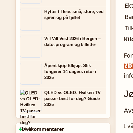
Ek
Hytter til leie: små, store, ved
Ba
sjøen og på fjellet
Ti
Kil
Vill Vill Vest 2026 i Bergen –
dato, program og billetter
For
NR
Åpent kjøp Elkjøp: Slik
fungerer 14 dagers retur i
inf
2025
Jø
QLED vs OLED: Hvilken TV
passer best for deg? Guide
2025
Avs
I v
Livekommentarer