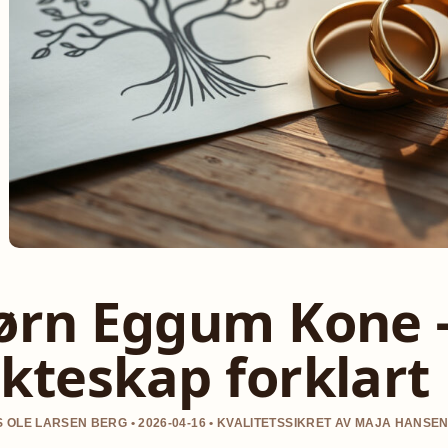
ørn Eggum Kone –
kteskap forklart
 OLE LARSEN BERG • 2026-04-16 • KVALITETSSIKRET AV MAJA HANSE