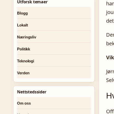
Utforsk temaer
har
jou
Blogg
det
Lokalt
Den
Næringsliv
bek
Politikk
Vik
Teknologi
Jør
Verden
Sel
Nettstedssider
Hv
Om oss
Off