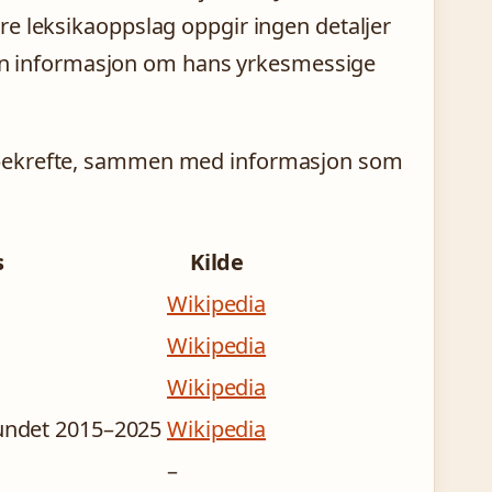
e leksikaoppslag oppgir ingen detaljer
nnen informasjon om hans yrkesmessige
 bekrefte, sammen med informasjon som
s
Kilde
Wikipedia
Wikipedia
Wikipedia
bundet 2015–2025
Wikipedia
–