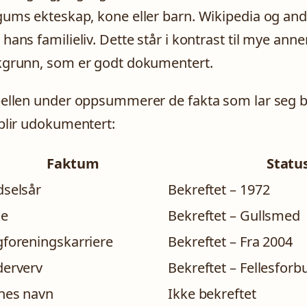
ums ekteskap, kone eller barn. Wikipedia og andr
hans familieliv. Dette står i kontrast til mye a
grunn, som er godt dokumentert.
ellen under oppsummerer de fakta som lar seg
blir udokumentert:
Faktum
Statu
dselsår
Bekreftet – 1972
ke
Bekreftet – Gullsmed
gforeningskarriere
Bekreftet – Fra 2004
derverv
Bekreftet – Fellesfor
nes navn
Ikke bekreftet