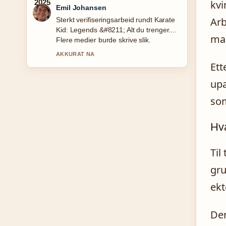
kvi
Andreas Dahl
Arb
God gjennomgang av Перевести с
норвежского на русский: лучшие
mak
переводчики. Dette er den klarest
oppsummeringen i dag.
Ett
3 MIN SIDEN
upa
som
Hva
Til
gru
ekt
Den