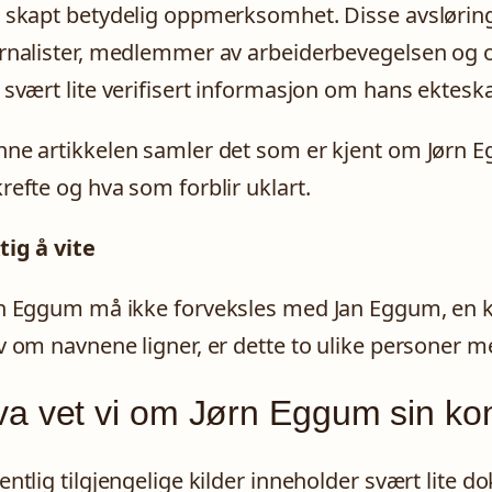
 skapt betydelig oppmerksomhet. Disse avsløring
rnalister, medlemmer av arbeiderbevegelsen og of
 svært lite verifisert informasjon om hans ekteska
ne artikkelen samler det som er kjent om Jørn 
refte og hva som forblir uklart.
tig å vite
n Eggum må ikke forveksles med Jan Eggum, en k
v om navnene ligner, er dette to ulike personer med
a vet vi om Jørn Eggum sin kon
entlig tilgjengelige kilder inneholder svært lite