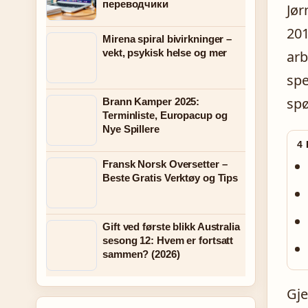
переводчики
Jør
201
Mirena spiral bivirkninger –
vekt, psykisk helse og mer
arb
spe
spø
Brann Kamper 2025:
Terminliste, Europacup og
Nye Spillere
4
Fransk Norsk Oversetter –
Beste Gratis Verktøy og Tips
Gift ved første blikk Australia
sesong 12: Hvem er fortsatt
sammen? (2026)
Gje