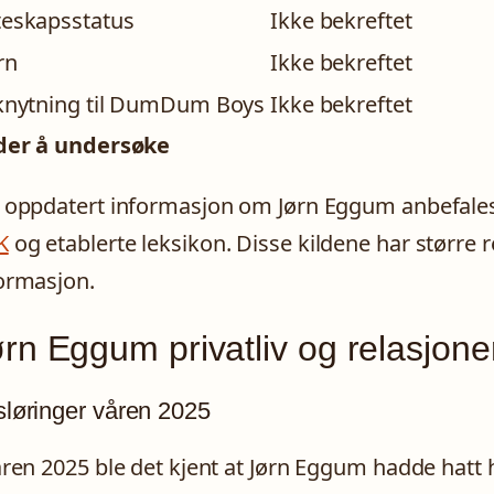
teskapsstatus
Ikke bekreftet
rn
Ikke bekreftet
lknytning til DumDum Boys
Ikke bekreftet
der å undersøke
 oppdatert informasjon om Jørn Eggum anbefale
K
og etablerte leksikon. Disse kildene har større re
ormasjon.
rn Eggum privatliv og relasjone
løringer våren 2025
åren 2025 ble det kjent at Jørn Eggum hadde hatt h