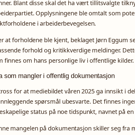
nner. Blant disse skal det ha vært tillitsvalgte til
eiderpartiet. Opplysningene ble omtalt som pote
tforholdene i arbeiderbevegelsen.
er at forholdene ble kjent, beklaget Jørn Eggum 
ssende forhold og kritikkverdige meldinger. Dett
 finnes om hans personlige liv i offentlige kilder.
 som mangler i offentlig dokumentasjon
 tross for at mediebildet våren 2025 ga innsikt i dele
nnleggende spørsmål ubesvarte. Det finnes ing
eskapelige status på noe tidspunkt, navnet på en 
ne mangelen på dokumentasjon skiller seg fra m