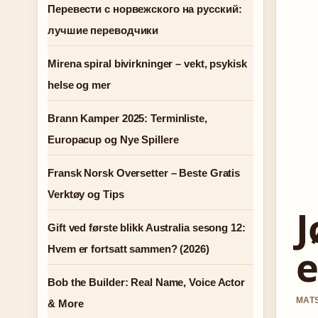
Перевести с норвежского на русский:
лучшие переводчики
Mirena spiral bivirkninger – vekt, psykisk
helse og mer
Brann Kamper 2025: Terminliste,
Europacup og Nye Spillere
Fransk Norsk Oversetter – Beste Gratis
Verktøy og Tips
J
Gift ved første blikk Australia sesong 12:
e
Hvem er fortsatt sammen? (2026)
Bob the Builder: Real Name, Voice Actor
MATS
& More