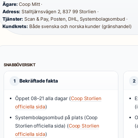
Ägare:
Coop Mitt ·
Adress:
Stalltjärnsvägen 2, 837 99 Storlien ·
Tjänster:
Scan & Pay, Posten, DHL, Systembolagsombud ·
Kundkrets:
Både svenska och norska kunder (gränshandel)
SNABBÖVERSIKT
Bekräftade fakta
1
2
Öppet 08–21 alla dagar (
Coop Storlien
E
officiella sida
)
(
Systembolagsombud på plats (Coop
O
Storlien officiella sida) (
Coop Storlien
(
officiella sida
)