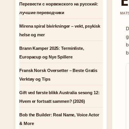
Перевести с норвежского на русский:
лучшие переводчики
MATS
Mirena spiral bivirkninger – vekt, psykisk
D
helse og mer
g
b
Brann Kamper 2025: Terminliste,
b
Europacup og Nye Spillere
Fransk Norsk Oversetter – Beste Gratis
Verktøy og Tips
Gift ved første blikk Australia sesong 12:
Hvem er fortsatt sammen? (2026)
Bob the Builder: Real Name, Voice Actor
& More