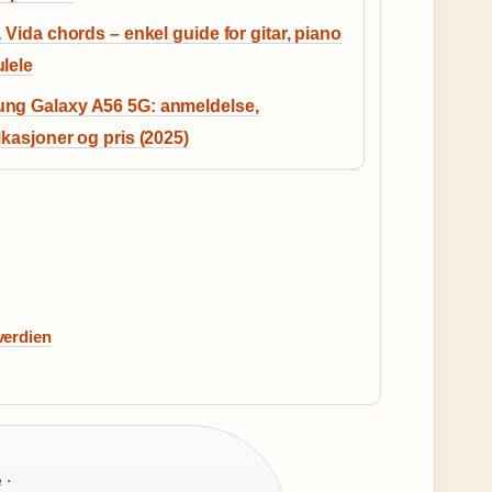
a Vida chords – enkel guide for gitar, piano
lele
ng Galaxy A56 5G: anmeldelse,
ikasjoner og pris (2025)
 verdien
 ·