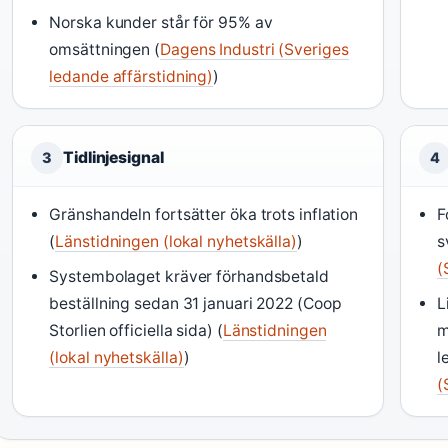
Norska kunder står för 95% av
omsättningen (
Dagens Industri (Sveriges
ledande affärstidning)
)
Tidlinjesignal
3
4
Gränshandeln fortsätter öka trots inflation
F
(
Länstidningen (lokal nyhetskälla)
)
s
(
Systembolaget kräver förhandsbetald
beställning sedan 31 januari 2022 (Coop
L
Storlien officiella sida) (
Länstidningen
m
(lokal nyhetskälla)
)
l
(