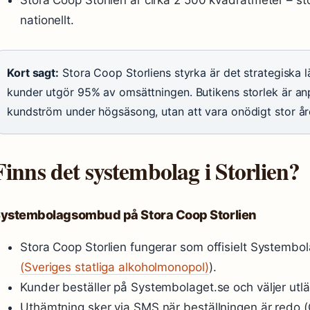
Stora Coop Storlien är cirka 2 500 kvadratmeter – sto
nationellt.
Kort sagt:
Stora Coop Storliens styrka är det strategiska l
kunder utgör 95% av omsättningen. Butikens storlek är an
kundström under högsäsong, utan att vara onödigt stor åre
Finns det systembolag i Storlien?
ystembolagsombud på Stora Coop Storlien
Stora Coop Storlien fungerar som offisielt Systemb
(Sveriges statliga alkoholmonopol)
).
Kunder beställer på Systembolaget.se och väljer utl
Uthämtning sker via SMS när beställningen är redo (Co