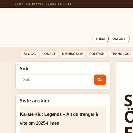
OSLOFOKUS NYHETSOPPDATERING
HJEM
OM OSS
BLOGG
LOKALT
NÆRINGSLIV
POLITIKK
TEKNOLOGI
Sok
Ga
S
Siste artikler
Ö
Karate Kid: Legends – Alt du trenger å
vite om 2025-filmen
E