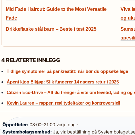
Mid Fade Haircut: Guide to the Most Versatile
Viva l
Fade
og uku
Drikkeflaske stål barn – Beste i test 2025
Samsu
spesif
4 RELATERTE INNLEGG
Tidlige symptomer på pankreatitt: når bør du oppsøke lege
Åpent kjøp Elkjøp: Slik fungerer 14 dagers retur i 2025
Citizen Eco-Drive – Alt du trenger å vite om levetid, lading og
Kevin Lauren – rapper, realitydeltaker og kontroversiell
Öppettider:
08:00–21:00 varje dag ·
Systembolagsombud:
Ja, via beställning på Systembolaget.se