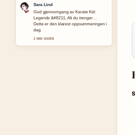
Ingrid Nilsen
Folgjer Перевести с норвежского на
русский: лучшие переводчики tett –
setter pris pa den balanserte tonen her.
4 MIN SIDEN
S