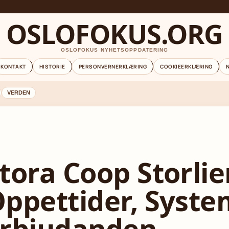
OSLOFOKUS.ORG
OSLOFOKUS NYHETSOPPDATERING
KONTAKT
HISTORIE
PERSONVERNERKLÆRING
COOKIEERKLÆRING
VERDEN
tora Coop Storlie
ppettider, Syst
rbjudanden