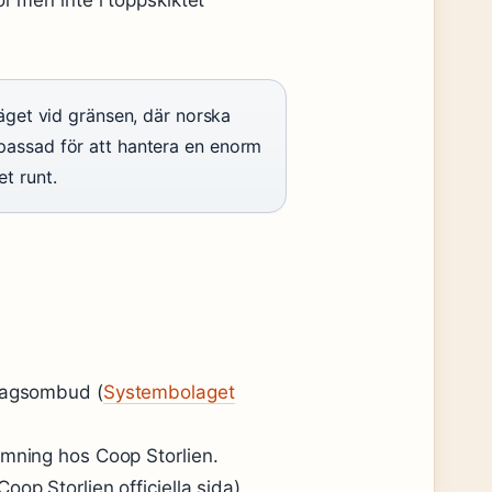
r men inte i toppskiktet
äget vid gränsen, där norska
passad för att hantera en enorm
t runt.
olagsombud (
Systembolaget
ämning hos Coop Storlien.
op Storlien officiella sida).