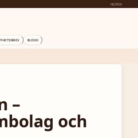
NORSK
NYHETSBREV
BLOGG
n –
embolag och