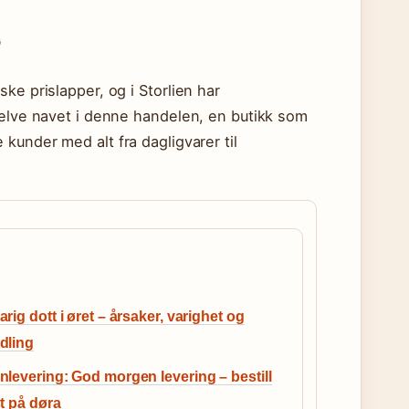
G
ke prislapper, og i Storlien har
selve navet i denne handelen, en butikk som
kunder med alt fra dagligvarer til
rig dott i øret – årsaker, varighet og
dling
levering: God morgen levering – bestill
t på døra