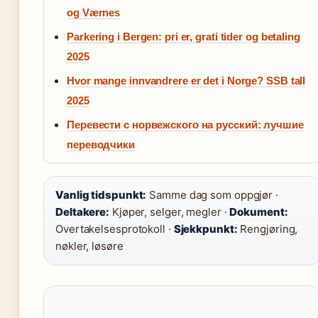
og Værnes
Parkering i Bergen: pri er, grati tider og betaling
2025
Hvor mange innvandrere er det i Norge? SSB tall
2025
Перевести с норвежского на русский: лучшие
переводчики
Vanlig tidspunkt:
Samme dag som oppgjør ·
Deltakere:
Kjøper, selger, megler ·
Dokument:
Overtakelsesprotokoll ·
Sjekkpunkt:
Rengjøring,
nøkler, løsøre