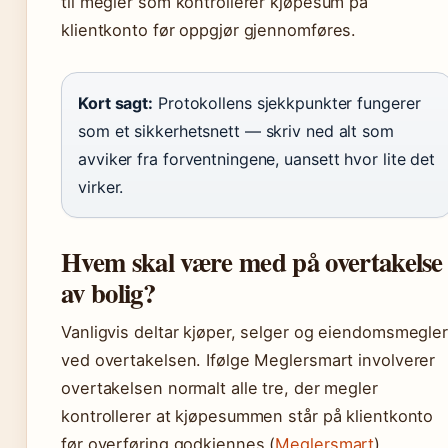
til megler som kontrollerer kjøpesum på
klientkonto før oppgjør gjennomføres.
Kort sagt:
Protokollens sjekkpunkter fungerer
som et sikkerhetsnett — skriv ned alt som
avviker fra forventningene, uansett hvor lite det
virker.
Hvem skal være med på overtakelse
av bolig?
Vanligvis deltar kjøper, selger og eiendomsmegle
ved overtakelsen. Ifølge Meglersmart involverer
overtakelsen normalt alle tre, der megler
kontrollerer at kjøpesummen står på klientkonto
før overføring godkjennes (
Meglersmart
).