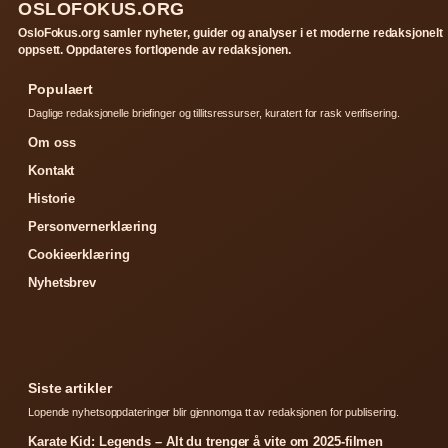
OSLOFOKUS.ORG
OsloFokus.org samler nyheter, guider og analyser i et moderne redaksjonelt
oppsett. Oppdateres fortlopende av redaksjonen.
Populaert
Daglige redaksjonelle briefinger og tillitsressurser, kuratert for rask verifisering.
Om oss
Kontakt
Historie
Personvernerklæring
Cookieerklæring
Nyhetsbrev
Siste artikler
Lopende nyhetsoppdateringer blir gjennomga tt av redaksjonen for publisering.
Karate Kid: Legends – Alt du trenger å vite om 2025-filmen