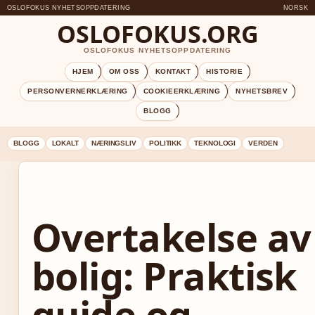
OSLOFOKUS NYHETSOPPDATERING
NORSK
OSLOFOKUS.ORG
OSLOFOKUS NYHETSOPPDATERING
HJEM
OM OSS
KONTAKT
HISTORIE
PERSONVERNERKLÆRING
COOKIEERKLÆRING
NYHETSBREV
BLOGG
BLOGG
LOKALT
NÆRINGSLIV
POLITIKK
TEKNOLOGI
VERDEN
Overtakelse av
bolig: Praktisk
guide og