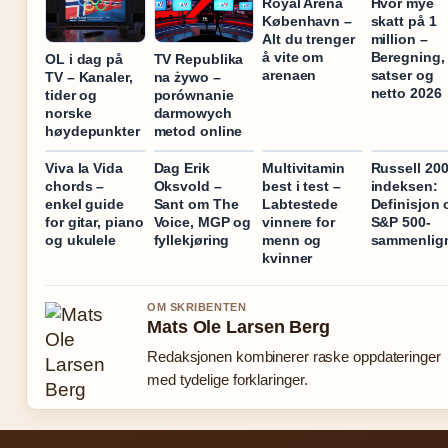
Royal Arena
Hvor mye
København –
skatt på 1
Alt du trenger
million –
å vite om
Beregning,
OL i dag på
TV Republika
arenaen
satser og
TV – Kanaler,
na żywo –
netto 2026
tider og
porównanie
norske
darmowych
høydepunkter
metod online
Viva la Vida
Dag Erik
Multivitamin
Russell 200
chords –
Oksvold –
best i test –
indeksen:
enkel guide
Sant om The
Labtestede
Definisjon 
for gitar, piano
Voice, MGP og
vinnere for
S&P 500-
og ukulele
fyllekjøring
menn og
sammenlig
kvinner
OM SKRIBENTEN
Mats Ole Larsen Berg
Redaksjonen kombinerer raske oppdateringer
med tydelige forklaringer.