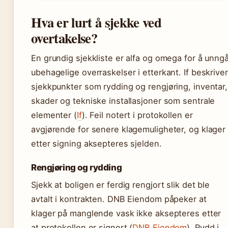
Hva er lurt å sjekke ved
overtakelse?
En grundig sjekkliste er alfa og omega for å unng
ubehagelige overraskelser i etterkant. If beskriver
sjekkpunkter som rydding og rengjøring, inventar,
skader og tekniske installasjoner som sentrale
elementer (
If
). Feil notert i protokollen er
avgjørende for senere klagemuligheter, og klager
etter signing aksepteres sjelden.
Rengjøring og rydding
Sjekk at boligen er ferdig rengjort slik det ble
avtalt i kontrakten. DNB Eiendom påpeker at
klager på manglende vask ikke aksepteres etter
at protokollen er signert (
DNB Eiendom
). Rydd i