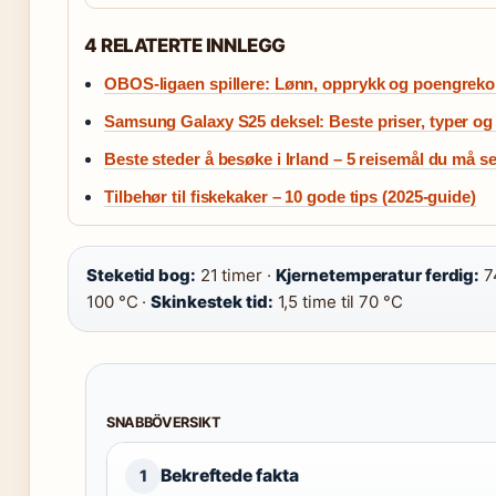
4 RELATERTE INNLEGG
OBOS-ligaen spillere: Lønn, opprykk og poengreko
Samsung Galaxy S25 deksel: Beste priser, typer og
Beste steder å besøke i Irland – 5 reisemål du må s
Tilbehør til fiskekaker – 10 gode tips (2025-guide)
Steketid bog:
21 timer ·
Kjernetemperatur ferdig:
7
100 °C ·
Skinkestek tid:
1,5 time til 70 °C
SNABBÖVERSIKT
Bekreftede fakta
1