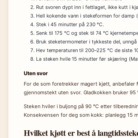
Rut svoren dypt inn i fettlaget, ikke kutt i kjø
Hell kokende vann i stekeformen for damp (
Stek i 45 minutter på 230 °C.
Senk til 175 °C og stek til 74 °C kjernetempe
Bruk steketermometer i tykkeste del, unngå 
Hev temperaturen til 200–225 °C de siste 10
La steken hvile 15 minutter før skjæring (Ma
Uten svor
For de som foretrekker magert kjøtt, anbefaler
gjennomstekt uten svor. Gladkokken bruker 95 °C
Steken hviler i buljong på 90 °C etter tilberedni
Konsekvensen for deg som kokk: planlegg 15 minut
Hvilket kjøtt er best å langtidsstek