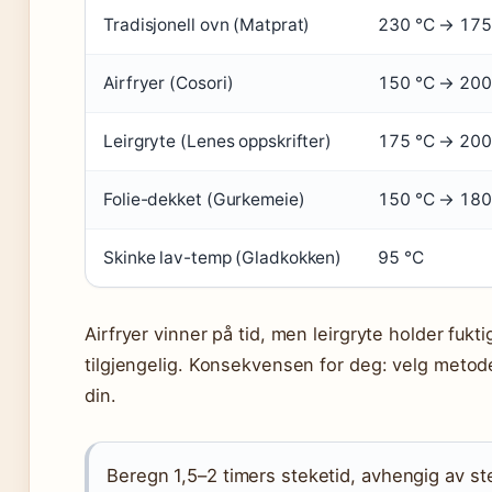
Tradisjonell ovn (Matprat)
230 °C → 175
Airfryer (Cosori)
150 °C → 200
Leirgryte (Lenes oppskrifter)
175 °C → 200
Folie-dekket (Gurkemeie)
150 °C → 180
Skinke lav-temp (Gladkokken)
95 °C
Airfryer vinner på tid, men leirgryte holder fukt
tilgjengelig. Konsekvensen for deg: velg metod
din.
Beregn 1,5–2 timers steketid, avhengig av st