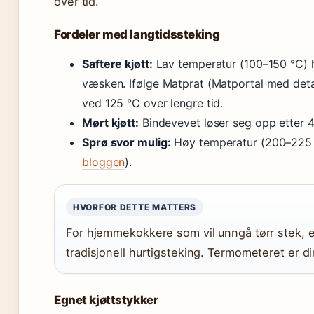
over tid.
Fordeler med langtidssteking
Saftere kjøtt:
Lav temperatur (100–150 °C) ho
væsken. Ifølge Matprat (Matportal med detal
ved 125 °C over lengre tid.
Mørt kjøtt:
Bindevevet løser seg opp etter 4
Sprø svor mulig:
Høy temperatur (200–225 °C
bloggen
).
HVORFOR DETTE MATTERS
For hjemmekokkere som vil unngå tørr stek, er
tradisjonell hurtigsteking. Termometeret er d
Egnet kjøttstykker