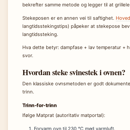
bekrefter samme metode og legger til at grillele
Stekeposen er en annen vei til saftighet.
Hoved
langtidsstekingstips) påpeker at stekepose beva
langtidssteking.
Hva dette betyr: dampfase + lav temperatur + h
svor.
Hvordan steke svinestek i ovnen?
Den klassiske ovnsmetoden er godt dokumentert f
trinn.
Trinn-for-trinn
Ifølge Matprat (autoritativ matportal):
Forvarm ovn til 230 °C med varmluft.