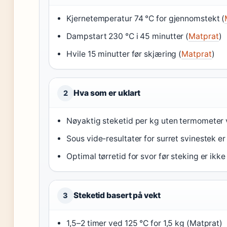
Kjernetemperatur 74 °C for gjennomstekt (
Dampstart 230 °C i 45 minutter (
Matprat
)
Hvile 15 minutter før skjæring (
Matprat
)
Hva som er uklart
2
Nøyaktig steketid per kg uten termometer 
Sous vide-resultater for surret svinestek e
Optimal tørretid for svor før steking er ikk
Steketid basert på vekt
3
1,5–2 timer ved 125 °C for 1,5 kg (Matprat)