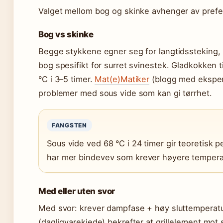
Valget mellom bog og skinke avhenger av prefera
Bog vs skinke
Begge stykkene egner seg for langtidssteking,
bog spesifikt for surret svinestek. Gladkokken 
°C i 3–5 timer.
Mat(e)Matiker
(blogg med eksper
problemer med sous vide som kan gi tørrhet.
FANGSTEN
Sous vide ved 68 °C i 24 timer gir teoretisk 
har mer bindevev som krever høyere temperat
Med eller uten svor
Med svor: krever dampfase + høy sluttemperatur
(dagligvarekjede) bekrefter at grillelement mot s