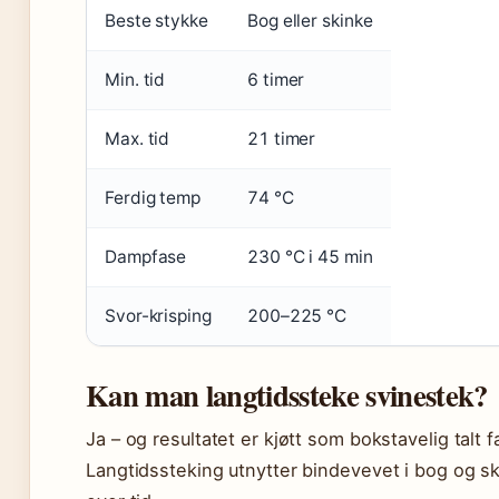
Beste stykke
Bog eller skinke
Min. tid
6 timer
Max. tid
21 timer
Ferdig temp
74 °C
Dampfase
230 °C i 45 min
Svor-krisping
200–225 °C
Kan man langtidssteke svinestek?
Ja – og resultatet er kjøtt som bokstavelig talt f
Langtidssteking utnytter bindevevet i bog og s