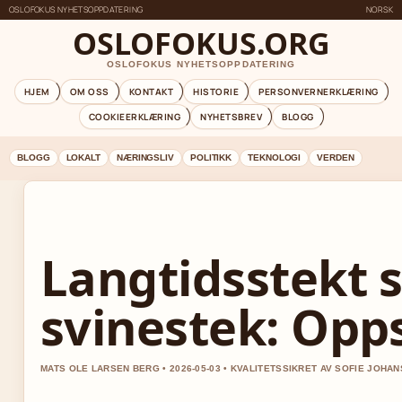
OSLOFOKUS NYHETSOPPDATERING
NORSK
OSLOFOKUS.ORG
OSLOFOKUS NYHETSOPPDATERING
HJEM
OM OSS
KONTAKT
HISTORIE
PERSONVERNERKLÆRING
COOKIEERKLÆRING
NYHETSBREV
BLOGG
BLOGG
LOKALT
NÆRINGSLIV
POLITIKK
TEKNOLOGI
VERDEN
Langtidsstekt 
svinestek: Opps
MATS OLE LARSEN BERG • 2026-05-03 • KVALITETSSIKRET AV SOFIE JOHA