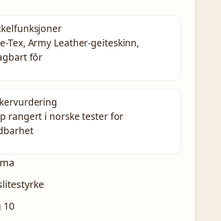
kelfunksjoner
e-Tex, Army Leather-geiteskinn,
agbart fôr
kervurdering
p rangert i norske tester for
dbarhet
lima
litestyrke
g 10