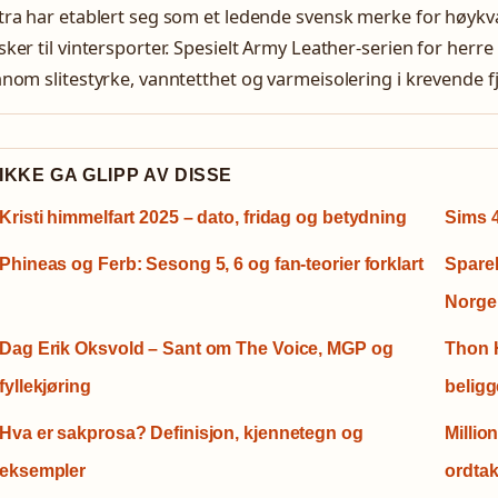
ra har etablert seg som et ledende svensk merke for høykva
ker til vintersporter. Spesielt Army Leather-serien for herr
nom slitestyrke, vanntetthet og varmeisolering i krevende fj
IKKE GA GLIPP AV DISSE
Kristi himmelfart 2025 – dato, fridag og betydning
Sims 4
Phineas og Ferb: Sesong 5, 6 og fan-teorier forklart
SpareB
Norge
Dag Erik Oksvold – Sant om The Voice, MGP og
Thon H
fyllekjøring
belig
Hva er sakprosa? Definisjon, kjennetegn og
Millio
eksempler
ordta