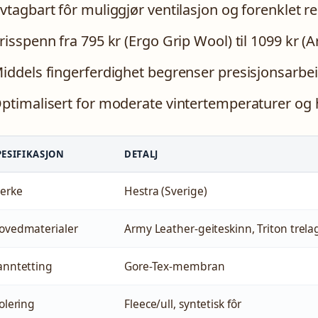
vtagbart fôr muliggjør ventilasjon og forenklet r
risspenn fra 795 kr (Ergo Grip Wool) til 1099 kr (A
iddels fingerferdighet begrenser presisjonsarbe
ptimalisert for moderate vintertemperaturer og h
PESIFIKASJON
DETALJ
erke
Hestra (Sverige)
ovedmaterialer
Army Leather-geiteskinn, Triton trel
anntetting
Gore-Tex-membran
solering
Fleece/ull, syntetisk fôr