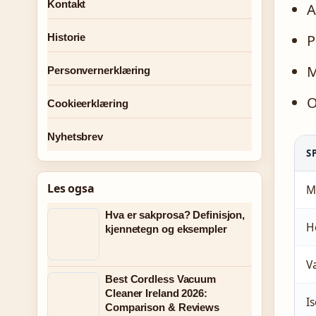
Kontakt
A
P
Historie
M
Personvernerklæring
O
Cookieerklæring
Nyhetsbrev
S
Les ogsa
M
Hva er sakprosa? Definisjon,
H
kjennetegn og eksempler
V
Best Cordless Vacuum
Cleaner Ireland 2026:
I
Comparison & Reviews