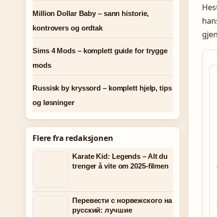
Hest
Million Dollar Baby – sann historie,
hans
kontrovers og ordtak
gjen
Sims 4 Mods – komplett guide for trygge
mods
Russisk by kryssord – komplett hjelp, tips
og løsninger
Flere fra redaksjonen
Karate Kid: Legends – Alt du
trenger å vite om 2025-filmen
Перевести с норвежского на
русский: лучшие