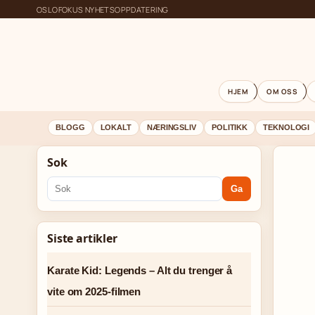
OSLOFOKUS NYHETSOPPDATERING
HJEM
OM OSS
BLOGG
LOKALT
NÆRINGSLIV
POLITIKK
TEKNOLOGI
Sok
Ga
Siste artikler
Karate Kid: Legends – Alt du trenger å
vite om 2025-filmen