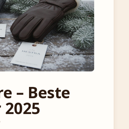
re – Beste
r 2025
G