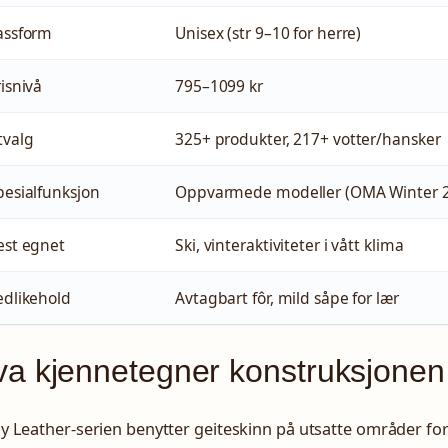
assform
Unisex (str 9–10 for herre)
risnivå
795–1099 kr
tvalg
325+ produkter, 217+ votter/hansker
pesialfunksjon
Oppvarmede modeller (OMA Winter 
est egnet
Ski, vinteraktiviteter i vått klima
edlikehold
Avtagbart fôr, mild såpe for lær
a kjennetegner konstruksjonen
y Leather-serien benytter geiteskinn på utsatte områder fo