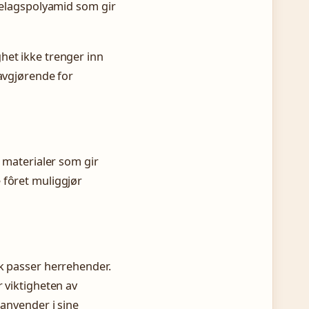
trelagspolyamid som gir
het ikke trenger inn
 avgjørende for
e materialer som gir
 fôret muliggjør
sk passer herrehender.
r viktigheten av
 anvender i sine