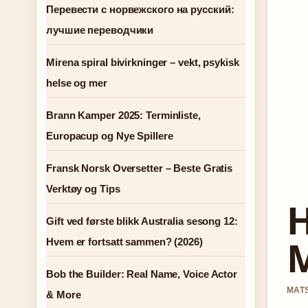
Перевести с норвежского на русский:
лучшие переводчики
Mirena spiral bivirkninger – vekt, psykisk
helse og mer
Brann Kamper 2025: Terminliste,
Europacup og Nye Spillere
Fransk Norsk Oversetter – Beste Gratis
Verktøy og Tips
H
Gift ved første blikk Australia sesong 12:
M
Hvem er fortsatt sammen? (2026)
Bob the Builder: Real Name, Voice Actor
MATS
& More