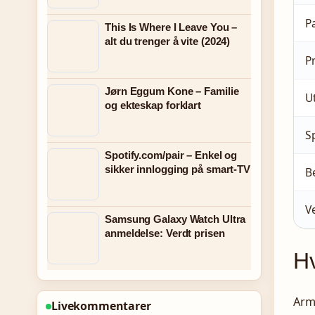
P
This Is Where I Leave You –
alt du trenger å vite (2024)
P
Jørn Eggum Kone – Familie
U
og ekteskap forklart
S
Spotify.com/pair – Enkel og
sikker innlogging på smart-TV
B
V
Samsung Galaxy Watch Ultra
anmeldelse: Verdt prisen
Hv
Arm
Livekommentarer