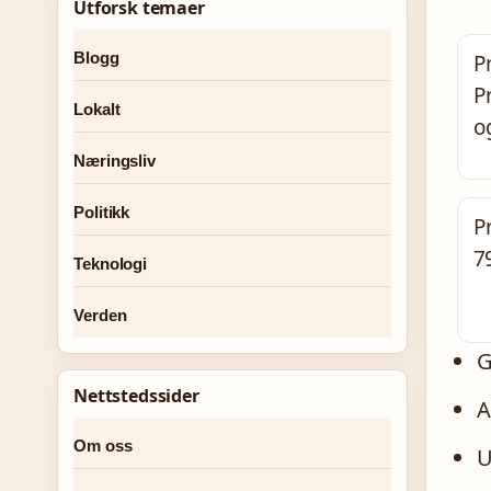
Utforsk temaer
Blogg
P
P
Lokalt
og
Næringsliv
Politikk
P
7
Teknologi
Verden
G
Nettstedssider
A
Om oss
U