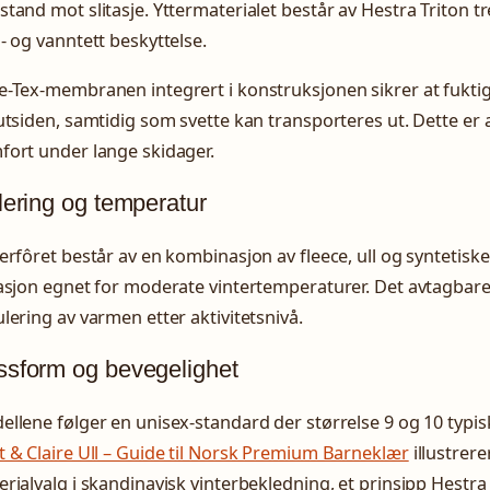
tand mot slitasje. Yttermaterialet består av Hestra Triton 
- og vanntett beskyttelse.
-Tex-membranen integrert i konstruksjonen sikrer at fuktig
utsiden, samtidig som svette kan transporteres ut. Dette er
fort under lange skidager.
lering og temperatur
erfôret består av en kombinasjon av fleece, ull og syntetisk
asjon egnet for moderate vintertemperaturer. Det avtagbare
lering av varmen etter aktivitetsnivå.
ssform og bevegelighet
llene følger en unisex-standard der størrelse 9 og 10 typi
 & Claire Ull – Guide til Norsk Premium Barneklær
illustrere
rialvalg i skandinavisk vinterbekledning, et prinsipp Hestra