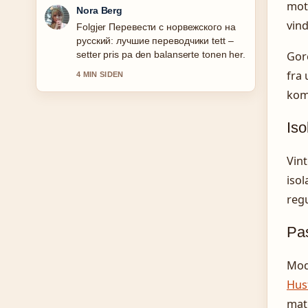
mots
Emil Johansen
vind
Nyttig kontekst rundt Mirena spiral
bivirkninger – vekt, psykisk helse....
Hold gjerne denne livestrengen
Gore
oppdatert.
fra 
6 MIN SIDEN
kom
Iso
Vint
isol
regu
Pa
Mode
Hust
mate