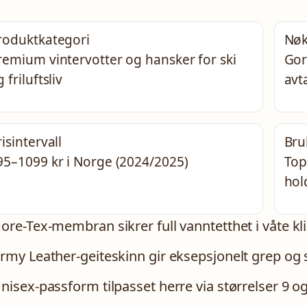
roduktkategori
Nøk
remium vintervotter og hansker for ski
Gor
 friluftsliv
avt
risintervall
Bru
95–1099 kr i Norge (2024/2025)
Top
hol
ore-Tex-membran sikrer full vanntetthet i våte k
rmy Leather-geiteskinn gir eksepsjonelt grep og s
nisex-passform tilpasset herre via størrelser 9 o