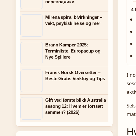
переводчики
4
Mirena spiral bivirkninger –
vekt, psykisk helse og mer
Brann Kamper 2025:
Terminliste, Europacup og
Nye Spillere
Fransk Norsk Oversetter –
I no
Beste Gratis Verktøy og Tips
seso
akti
Gift ved første blikk Australia
Sel
sesong 12: Hvem er fortsatt
sammen? (2026)
mate
Hv