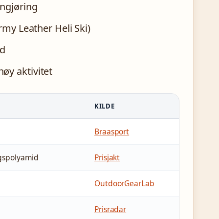
engjøring
rmy Leather Heli Ski)
id
øy aktivitet
KILDE
Braasport
agspolyamid
Prisjakt
OutdoorGearLab
Prisradar