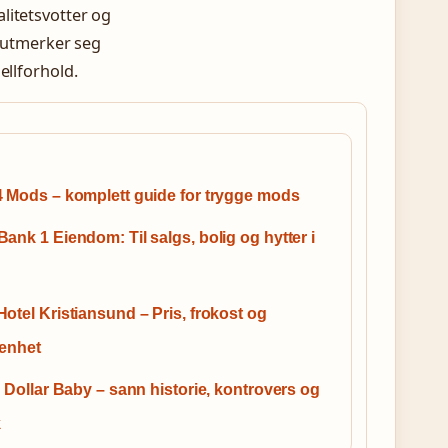
litetsvotter og
e utmerker seg
ellforhold.
 Mods – komplett guide for trygge mods
ank 1 Eiendom: Til salgs, bolig og hytter i
otel Kristiansund – Pris, frokost og
genhet
n Dollar Baby – sann historie, kontrovers og
k