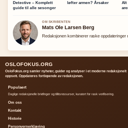
Detective – Komplett
løfter armen? Årsaker
Alt
guide til alle sesonger
ar
OM SKRIBENTEN
Mats Ole Larsen Berg
Redaksjonen kombinerer raske oppdateringer me
OSLOFOKUS.ORG
OsloFokus.org samler nyheter, guider og analyser i et moderne redaksjonelt
oppsett. Oppdateres fortlopende av redaksjonen.
Populaert
Daglige redaksjonelle briefinger og tillitsressurser, kuratert for rask verifisering.
Om oss
Kontakt
Historie
Personvernerklæring