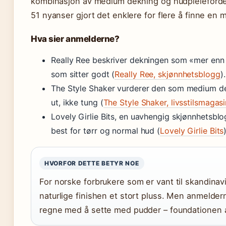
kombinasjon av medium dekning og hudpleiefordele
51 nyanser gjort det enklere for flere å finne en 
Hva sier anmelderne?
Really Ree beskriver dekningen som «mer enn 
som sitter godt (
Really Ree, skjønnhetsblogg
).
The Style Shaker vurderer den som medium dek
ut, ikke tung (
The Style Shaker, livsstilsmagasi
Lovely Girlie Bits, en uavhengig skjønnhetsblo
best for tørr og normal hud (
Lovely Girlie Bits
HVORFOR DETTE BETYR NOE
For norske forbrukere som er vant til skandinav
naturlige finishen et stort pluss. Men anmeldern
regne med å sette med pudder – foundationen al