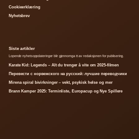
Cookieerklæring
Nyhetsbrev
Siste artikler
Lopende nyhetsoppdateringer blir gjennomga tt av redaksjonen for publisering.
Karate Kid: Legends – Alt du trenger å vite om 2025-filmen
Перевести с норвежского на русский: лучшие переводчики
Mirena spiral bivirkninger – vekt, psykisk helse og mer
Brann Kamper 2025: Terminliste, Europacup og Nye Spillere