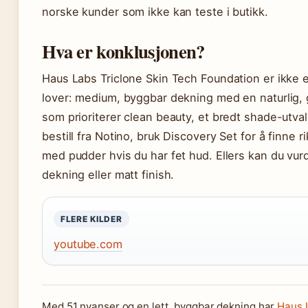
norske kunder som ikke kan teste i butikk.
Hva er konklusjonen?
Haus Labs Triclone Skin Tech Foundation er ikke 
lover: medium, byggbar dekning med en naturlig, 
som prioriterer clean beauty, et bredt shade-utvalg
bestill fra Notino, bruk Discovery Set for å finne 
med pudder hvis du har fet hud. Ellers kan du vur
dekning eller matt finish.
FLERE KILDER
youtube.com
Med 51 nyanser og en lett, byggbar dekning har
Haus 