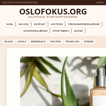
OSLOFOKUS NYHETSOPPDATERING
NORSK
OSLOFOKUS.ORG
OSLOFOKUS NYHETSOPPDATERING
HJEM
OM OSS
KONTAKT
HISTORIE
PERSONVERNERKLÆRING
COOKIEERKLÆRING
NYHETSBREV
BLOGG
BLOGG
LOKALT
NÆRINGSLIV
POLITIKK
TEKNOLOGI
VERDEN