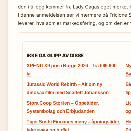
den i tillegg kommer fra Lady Gagas eget merke, 
I denne anmeldelsen ser vi nærmere på Triclone S
leverer, hva som er markedsføring, og om den er v
IKKE GA GLIPP AV DISSE
XPENG X9 pris i Norge 2026 – fra 699.900
My
kr
Ba
Jurassic World Rebirth – Alt om ny
Bl
dinosaurfilm med Scarlett Johansson
ti
Stora Coop Storlien – Öppettider,
Li
Systembolag och Erbjudanden
og
Tiger Sushi Finnsnes meny – åpningstider,
He
take away og buffet
Pr