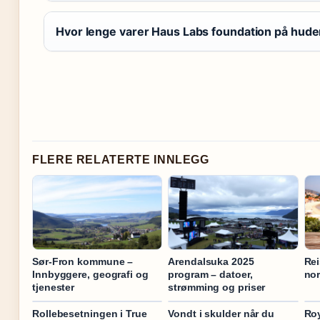
Hvor lenge varer Haus Labs foundation på hud
FLERE RELATERTE INNLEGG
Sør-Fron kommune –
Arendalsuka 2025
Rei
Innbyggere, geografi og
program – datoer,
nor
tjenester
strømming og priser
Rollebesetningen i True
Vondt i skulder når du
Ro