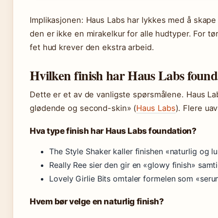
Implikasjonen: Haus Labs har lykkes med å skape
den er ikke en mirakelkur for alle hudtyper. For tø
fet hud krever den ekstra arbeid.
Hvilken finish har Haus Labs found
Dette er et av de vanligste spørsmålene. Haus Lab
glødende og second-skin» (
Haus Labs
). Flere ua
Hva type finish har Haus Labs foundation?
The Style Shaker kaller finishen «naturlig og 
Really Ree sier den gir en «glowy finish» samt
Lovely Girlie Bits omtaler formelen som «seru
Hvem bør velge en naturlig finish?