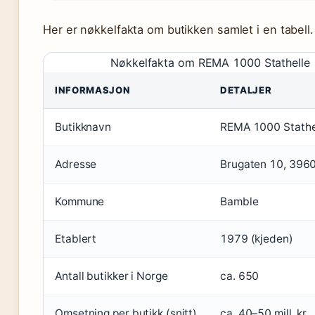
Her er nøkkelfakta om butikken samlet i en tabell.
Nøkkelfakta om REMA 1000 Stathelle
INFORMASJON
DETALJER
Butikknavn
REMA 1000 Stathe
Adresse
Brugaten 10, 3960
Kommune
Bamble
Etablert
1979 (kjeden)
Antall butikker i Norge
ca. 650
Omsetning per butikk (snitt)
ca. 40–50 mill. kr