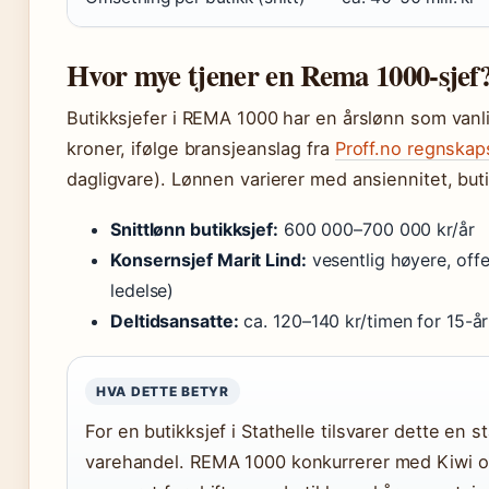
Hvor mye tjener en Rema 1000-sjef
Butikksjefer i REMA 1000 har en årslønn som vanl
kroner, ifølge bransjeanslag fra
Proff.no regnskap
dagligvare). Lønnen varierer med ansiennitet, but
Snittlønn butikksjef:
600 000–700 000 kr/år
Konsernsjef Marit Lind:
vesentlig høyere, offe
ledelse)
Deltidsansatte:
ca. 120–140 kr/timen for 15-åri
HVA DETTE BETYR
For en butikksjef i Stathelle tilsvarer dette en st
varehandel. REMA 1000 konkurrerer med Kiwi og