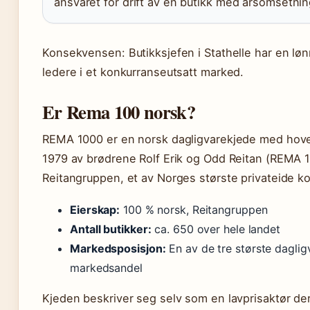
ansvaret for drift av en butikk med årsomsetnin
Konsekvensen: Butikksjefen i Stathelle har en lø
ledere i et konkurranseutsatt marked.
Er Rema 100 norsk?
REMA 1000 er en norsk dagligvarekjede med hoved
1979 av brødrene Rolf Erik og Odd Reitan (REMA 10
Reitangruppen, et av Norges største privateide k
Eierskap:
100 % norsk, Reitangruppen
Antall butikker:
ca. 650 over hele landet
Markedsposisjon:
En av de tre største dagli
markedsandel
Kjeden beskriver seg selv som en lavprisaktør de