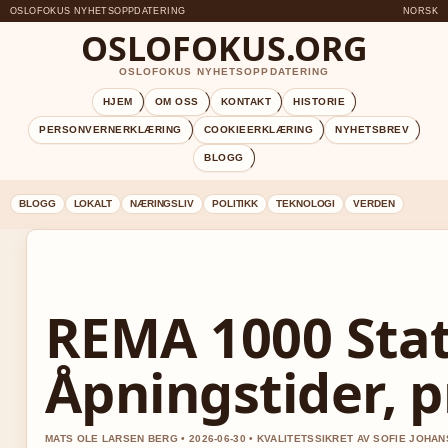
OSLOFOKUS NYHETSOPPDATERING
NORSK
OSLOFOKUS.ORG
OSLOFOKUS NYHETSOPPDATERING
HJEM
OM OSS
KONTAKT
HISTORIE
PERSONVERNERKLÆRING
COOKIEERKLÆRING
NYHETSBREV
BLOGG
BLOGG
LOKALT
NÆRINGSLIV
POLITIKK
TEKNOLOGI
VERDEN
REMA 1000 Stat
Åpningstider, p
MATS OLE LARSEN BERG • 2026-06-30 • KVALITETSSIKRET AV SOFIE JOHA