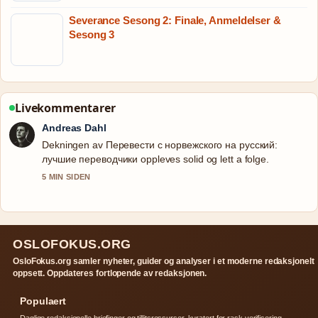
Severance Sesong 2: Finale, Anmeldelser &
Sesong 3
Livekommentarer
Andreas Dahl
Dekningen av Перевести с норвежского на русский:
лучшие переводчики oppleves solid og lett a folge.
5 MIN SIDEN
OSLOFOKUS.ORG
OsloFokus.org samler nyheter, guider og analyser i et moderne redaksjonelt
oppsett. Oppdateres fortlopende av redaksjonen.
Populaert
Daglige redaksjonelle briefinger og tillitsressurser, kuratert for rask verifisering.