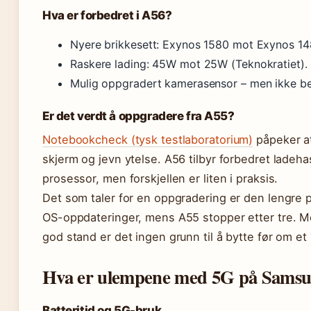
Hva er forbedret i A56?
Nyere brikkesett: Exynos 1580 mot Exynos 148
Raskere lading: 45W mot 25W (Teknokratiet).
Mulig oppgradert kamerasensor – men ikke bek
Er det verdt å oppgradere fra A55?
Notebookcheck (tysk testlaboratorium)
påpeker at
skjerm og jevn ytelse. A56 tilbyr forbedret ladeh
prosessor, men forskjellen er liten i praksis.
Det som taler for en oppgradering er den lengre p
OS-oppdateringer, mens A55 stopper etter tre. Me
god stand er det ingen grunn til å bytte før om et 
Hva er ulempene med 5G på Samsun
Batteritid og 5G-bruk