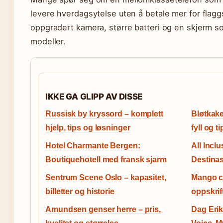
levere hverdagsytelse uten å betale mer for flag
oppgradert kamera, større batteri og en skjerm s
modeller.
IKKE GA GLIPP AV DISSE
Russisk by kryssord – komplett
Bløtkake
hjelp, tips og løsninger
fyll og t
Hotel Charmante Bergen:
All Incl
Boutiquehotell med fransk sjarm
Destinas
Sentrum Scene Oslo – kapasitet,
Mango ch
billetter og historie
oppskrif
Amundsen genser herre – pris,
Dag Eri