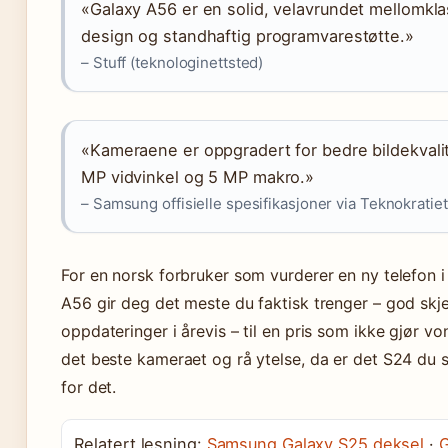
«Galaxy A56 er en solid, velavrundet mellomkl
design og standhaftig programvarestøtte.»
– Stuff (teknologinettsted)
«Kameraene er oppgradert for bedre bildekvalit
MP vidvinkel og 5 MP makro.»
– Samsung offisielle spesifikasjoner via Teknokratiet
For en norsk forbruker som vurderer en ny telefon i
A56 gir deg det meste du faktisk trenger – god skje
oppdateringer i årevis – til en pris som ikke gjør 
det beste kameraet og rå ytelse, da er det S24 du 
for det.
Relatert lesning:
Samsung Galaxy S25 deksel
·
G