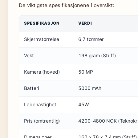
De viktigste spesifikasjonene i oversikt:
SPESIFIKASJON
VERDI
Skjermstørrelse
6,7 tommer
Vekt
198 gram (Stuff)
Kamera (hoved)
50 MP
Batteri
5000 mAh
Ladehastighet
45W
Pris (omtrentlig)
4200–4800 NOK (Teknokra
Dimensjoner
162 × 78 × 7,4 mm (Stuff)