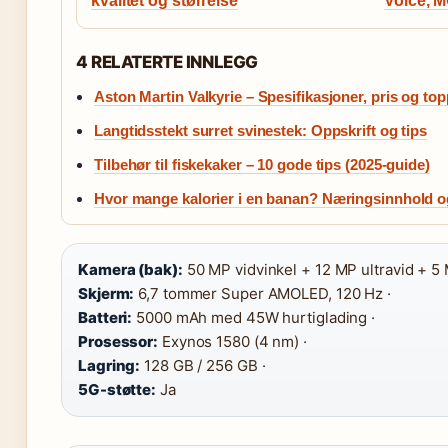
kvalitet og størrelse
Voice, M
4 RELATERTE INNLEGG
Aston Martin Valkyrie – Spesifikasjoner, pris og top
Langtidsstekt surret svinestek: Oppskrift og tips
Tilbehør til fiskekaker – 10 gode tips (2025-guide)
Hvor mange kalorier i en banan? Næringsinnhold o
Kamera (bak):
50 MP vidvinkel + 12 MP ultravid + 5
Skjerm:
6,7 tommer Super AMOLED, 120 Hz ·
Batteri:
5000 mAh med 45W hurtiglading ·
Prosessor:
Exynos 1580 (4 nm) ·
Lagring:
128 GB / 256 GB ·
5G-støtte:
Ja