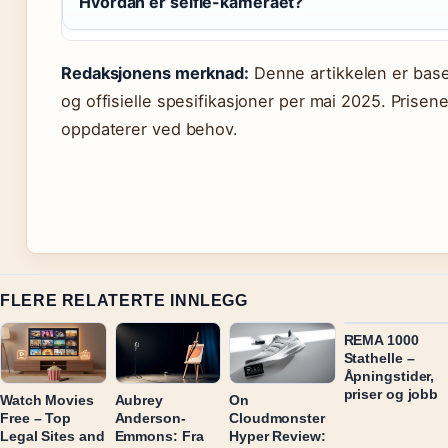
Hvordan er selfie-kameraet?
Redaksjonens merknad:
Denne artikkelen er base
og offisielle spesifikasjoner per mai 2025. Prisen
oppdaterer ved behov.
FLERE RELATERTE INNLEGG
REMA 1000
Stathelle –
Åpningstider,
priser og jobb
Watch Movies
Aubrey
On
Free – Top
Anderson-
Cloudmonster
Legal Sites and
Emmons: Fra
Hyper Review: