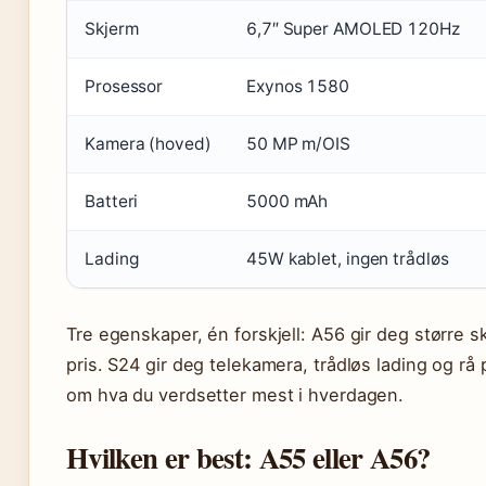
Skjerm
6,7″ Super AMOLED 120Hz
Prosessor
Exynos 1580
Kamera (hoved)
50 MP m/OIS
Batteri
5000 mAh
Lading
45W kablet, ingen trådløs
Tre egenskaper, én forskjell: A56 gir deg større s
pris. S24 gir deg telekamera, trådløs lading og rå
om hva du verdsetter mest i hverdagen.
Hvilken er best: A55 eller A56?