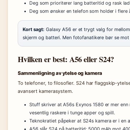
Deg som prioriterer lang batteritid og rask la
Deg som ønsker en telefon som holder i flere
Kort sagt:
Galaxy A56 er et trygt valg for mello
skjerm og batteri. Men fotofanatikere bør se mot 
Hvilken er best: A56 eller S24?
Sammenligning av ytelse og kamera
To telefoner, to filosofier. S24 har flaggskip-yte
avansert kamerasystem.
Stuff skriver at A56s Exynos 1580 er mer enn 
vesentlig raskere i tunge apper og spill.
Teknokratiet påpeker at S24s kamera er i en anne
A56 slår S24 på batteritid: 5000 mAh mot 400