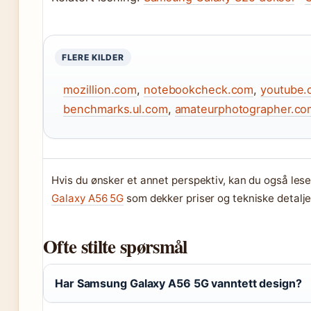
FLERE KILDER
mozillion.com
,
notebookcheck.com
,
youtube.
benchmarks.ul.com
,
amateurphotographer.co
Hvis du ønsker et annet perspektiv, kan du også le
Galaxy A56 5G
som dekker priser og tekniske detalje
Ofte stilte spørsmål
Har Samsung Galaxy A56 5G vanntett design?