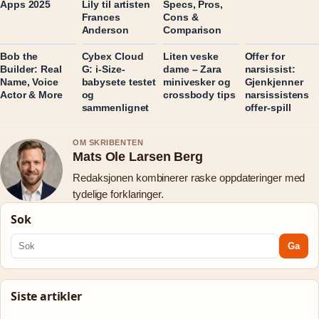
Apps 2025
Lily til artisten
Specs, Pros,
Frances
Cons &
Anderson
Comparison
Bob the
Cybex Cloud
Liten veske
Offer for
Builder: Real
G: i-Size-
dame – Zara
narsissist:
Name, Voice
babysete testet
minivesker og
Gjenkjenner
Actor & More
og
crossbody tips
narsissistens
sammenlignet
offer-spill
OM SKRIBENTEN
Mats Ole Larsen Berg
Redaksjonen kombinerer raske oppdateringer med
tydelige forklaringer.
Sok
Ga
Siste artikler