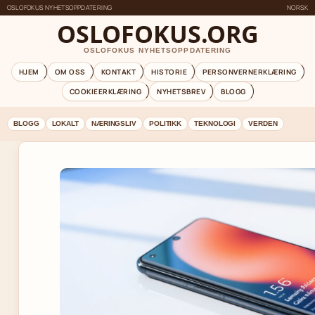
OSLOFOKUS NYHETSOPPDATERING
NORSK
OSLOFOKUS.ORG
OSLOFOKUS NYHETSOPPDATERING
HJEM
OM OSS
KONTAKT
HISTORIE
PERSONVERNERKLÆRING
COOKIEERKLÆRING
NYHETSBREV
BLOGG
BLOGG
LOKALT
NÆRINGSLIV
POLITIKK
TEKNOLOGI
VERDEN