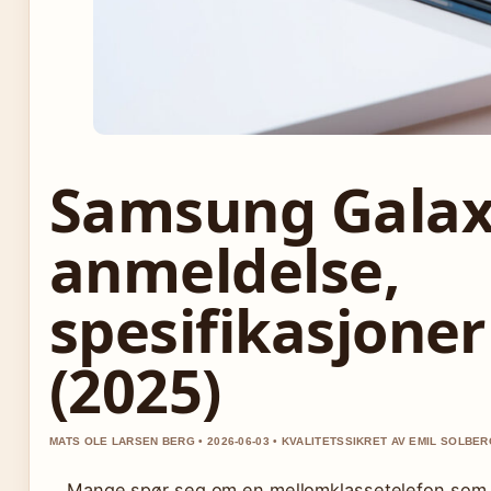
Samsung Galax
anmeldelse,
spesifikasjoner
(2025)
MATS OLE LARSEN BERG • 2026-06-03 • KVALITETSSIKRET AV EMIL SOLBE
Mange spør seg om en mellomklassetelefon som