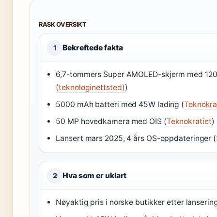
RASK OVERSIKT
Bekreftede fakta
1
6,7-tommers Super AMOLED-skjerm med 120
(teknologinettsted)
)
5000 mAh batteri med 45W lading (
Teknokrat
50 MP hovedkamera med OIS (
Teknokratiet
)
Lansert mars 2025, 4 års OS-oppdateringer (
Hva som er uklart
2
Nøyaktig pris i norske butikker etter lansering