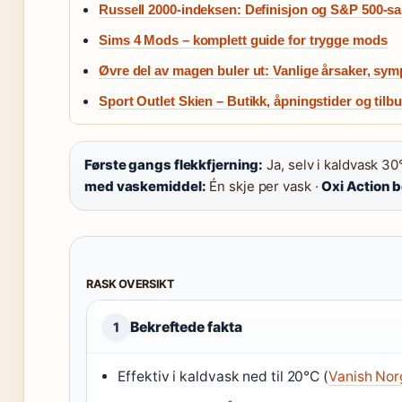
Russell 2000-indeksen: Definisjon og S&P 500-
Sims 4 Mods – komplett guide for trygge mods
Øvre del av magen buler ut: Vanlige årsaker, sy
Sport Outlet Skien – Butikk, åpningstider og tilb
Første gangs flekkfjerning:
Ja, selv i kaldvask 30
med vaskemiddel:
Én skje per vask ·
Oxi Action b
RASK OVERSIKT
Bekreftede fakta
1
Effektiv i kaldvask ned til 20°C (
Vanish Nor