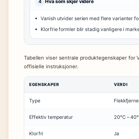
Hva som skjer videre
4
Vanish utvider serien med flere varianter fo
Klorfrie formler blir stadig vanligere i mark
Tabellen viser sentrale produktegenskaper for 
offisielle instruksjoner.
EGENSKAPER
VERDI
Type
Flekkfjern
Effektiv temperatur
20°C – 40
Klorfri
Ja