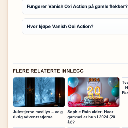
Fungerer Vanish Oxi Action på gamle flekker?
Hvor kjøpe Vanish Oxi Action?
FLERE RELATERTE INNLEGG
Tve
– 
Par
Julestjerne med lys – velg
Sophie Rain alder: Hvor
riktig adventsstjerne
gammel er hun i 2024 (20
år)?