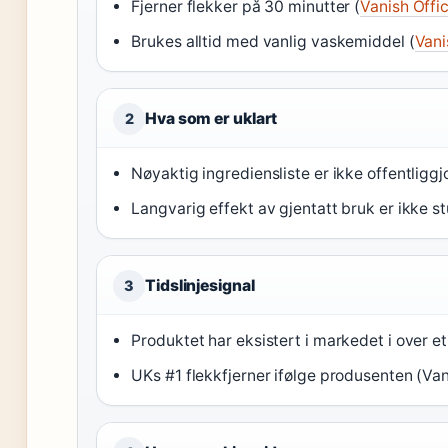
Fjerner flekker på 30 minutter (
Vanish Offic
Brukes alltid med vanlig vaskemiddel (
Vani
Hva som er uklart
2
Nøyaktig ingrediensliste er ikke offentliggj
Langvarig effekt av gjentatt bruk er ikke s
Tidslinjesignal
3
Produktet har eksistert i markedet i over et 
UKs #1 flekkfjerner ifølge produsenten (Vani