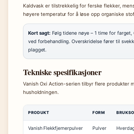
Kaldvask er tilstrekkelig for ferske flekker, mens
høyere temperatur for å løse opp organiske stof
Kort sagt:
Følg tidene nøye – 1 time for farget, 
ved forbehandling. Overskridelse fører til svek
plagget.
Tekniske spesifikasjoner
Vanish Oxi Action-serien tilbyr flere produkter 
husholdningen.
PRODUKT
FORM
BRUKS
Vanish Flekkfjernerpulver
Pulver
Hverdag