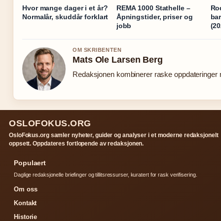
Hvor mange dager i et år?
REMA 1000 Stathelle –
Rod
Normalår, skuddår forklart
Åpningstider, priser og
bar
jobb
(2
OM SKRIBENTEN
Mats Ole Larsen Berg
Redaksjonen kombinerer raske oppdateringer me
OSLOFOKUS.ORG
OsloFokus.org samler nyheter, guider og analyser i et moderne redaksjonelt
oppsett. Oppdateres fortlopende av redaksjonen.
Populaert
Daglige redaksjonelle briefinger og tillitsressurser, kuratert for rask verifisering.
Om oss
Kontakt
Historie