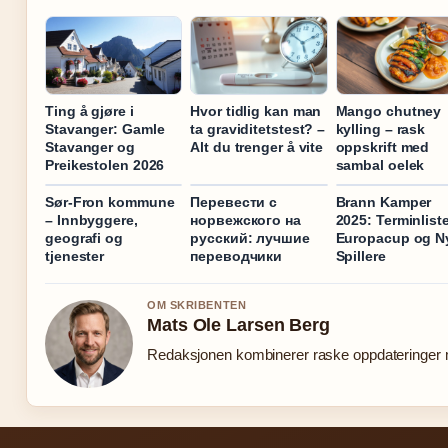
Ting å gjøre i
Hvor tidlig kan man
Mango chutney
Stavanger: Gamle
ta graviditetstest? –
kylling – rask
Stavanger og
Alt du trenger å vite
oppskrift med
Preikestolen 2026
sambal oelek
Sør-Fron kommune
Перевести с
Brann Kamper
– Innbyggere,
норвежского на
2025: Terminliste
geografi og
русский: лучшие
Europacup og N
tjenester
переводчики
Spillere
OM SKRIBENTEN
Mats Ole Larsen Berg
Redaksjonen kombinerer raske oppdateringer me