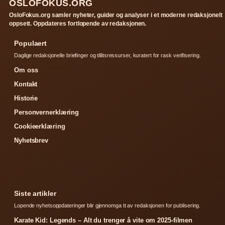
OSLOFOKUS.ORG
OsloFokus.org samler nyheter, guider og analyser i et moderne redaksjonelt
oppsett. Oppdateres fortlopende av redaksjonen.
Populaert
Daglige redaksjonelle briefinger og tillitsressurser, kuratert for rask verifisering.
Om oss
Kontakt
Historie
Personvernerklæring
Cookieerklæring
Nyhetsbrev
Siste artikler
Lopende nyhetsoppdateringer blir gjennomga tt av redaksjonen for publisering.
Karate Kid: Legends – Alt du trenger å vite om 2025-filmen