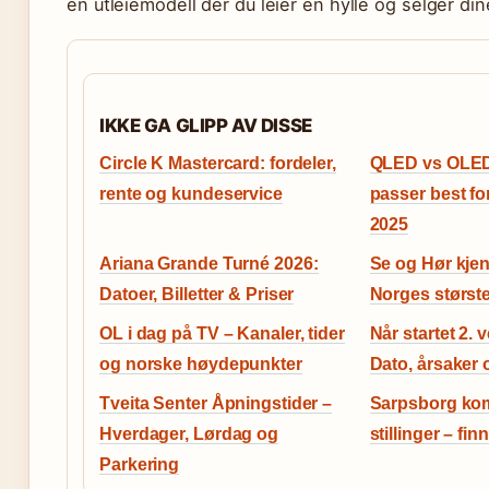
en utleiemodell der du leier en hylle og selger di
IKKE GA GLIPP AV DISSE
Circle K Mastercard: fordeler,
QLED vs OLED
rente og kundeservice
passer best f
2025
Ariana Grande Turné 2026:
Se og Hør kjen
Datoer, Billetter & Priser
Norges størst
OL i dag på TV – Kanaler, tider
Når startet 2.
og norske høydepunkter
Dato, årsaker 
Tveita Senter Åpningstider –
Sarpsborg ko
Hverdager, Lørdag og
stillinger – fi
Parkering