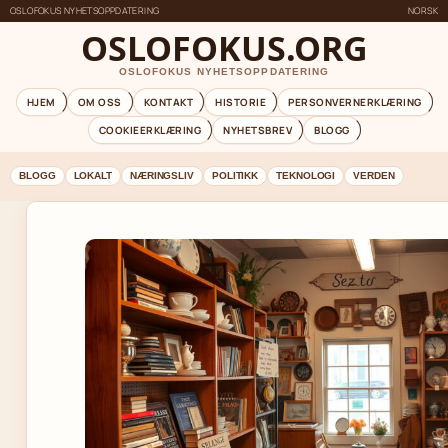
OSLOFOKUS NYHETSOPPDATERING
NORSK
OSLOFOKUS.ORG
OSLOFOKUS NYHETSOPPDATERING
HJEM
OM OSS
KONTAKT
HISTORIE
PERSONVERNERKLÆRING
COOKIEERKLÆRING
NYHETSBREV
BLOGG
BLOGG
LOKALT
NÆRINGSLIV
POLITIKK
TEKNOLOGI
VERDEN