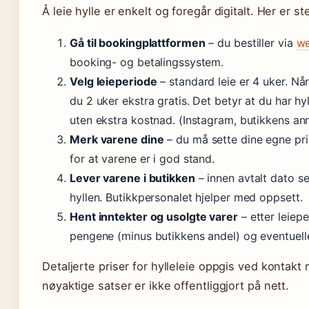
Å leie hylle er enkelt og foregår digitalt. Her er s
Gå til bookingplattformen
– du bestiller via
we
booking- og betalingssystem.
Velg leieperiode
– standard leie er 4 uker. Når 
du 2 uker ekstra gratis. Det betyr at du har hyl
uten ekstra kostnad. (Instagram, butikkens an
Merk varene dine
– du må sette dine egne pr
for at varene er i god stand.
Lever varene i butikken
– innen avtalt dato se
hyllen. Butikkpersonalet hjelper med oppsett.
Hent inntekter og usolgte varer
– etter leiep
pengene (minus butikkens andel) og eventuelle
Detaljerte priser for hylleleie oppgis ved kontakt
nøyaktige satser er ikke offentliggjort på nett.