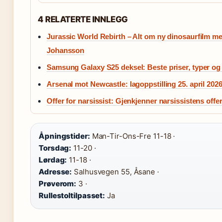
4 RELATERTE INNLEGG
Jurassic World Rebirth – Alt om ny dinosaurfilm me
Johansson
Samsung Galaxy S25 deksel: Beste priser, typer og
Arsenal mot Newcastle: lagoppstilling 25. april 202
Offer for narsissist: Gjenkjenner narsissistens offer
Åpningstider:
Man-Tir-Ons-Fre 11-18 ·
Torsdag:
11-20 ·
Lørdag:
11-18 ·
Adresse:
Salhusvegen 55, Åsane ·
Prøverom:
3 ·
Rullestoltilpasset:
Ja