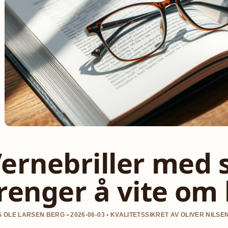
ernebriller med s
renger å vite om 
 OLE LARSEN BERG • 2026-06-03 • KVALITETSSIKRET AV OLIVER NILSE