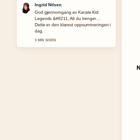
Sindre Hansen
Folgjer Перевести с норвежского на
русский: лучшие переводчики tett –
setter pris pa den balanserte tonen her.
5 MIN SIDEN
N