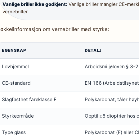
Vanlige briller ikke godkjent:
Vanlige briller mangler CE-merki
vernebriller
økkelinformasjon om vernebriller med styrke:
EGENSKAP
DETALJ
Lovhjemmel
Arbeidsmiljøloven § 3-2 
CE-standard
EN 166 (Arbeidstilsynet
Slagfasthet fareklasse F
Polykarbonat, tåler høyh
Styrkeområde
Opptil ±6 dioptrier hos o
Type glass
Polykarbonat (F) eller 