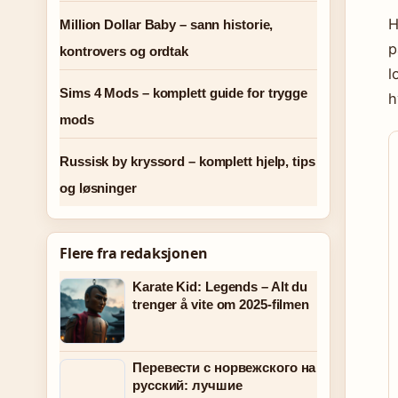
H
Million Dollar Baby – sann historie,
p
kontrovers og ordtak
l
Sims 4 Mods – komplett guide for trygge
h
mods
Russisk by kryssord – komplett hjelp, tips
og løsninger
Flere fra redaksjonen
Karate Kid: Legends – Alt du
trenger å vite om 2025-filmen
Перевести с норвежского на
русский: лучшие