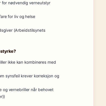
r for nødvendig verneutstyr
re for liv og helse
idsgiver (Arbeidstilsynets
d styrke?
riller ikke kan kombineres med
som synsfeil krever korreksjon og
 og vernebriller når behovet
r))