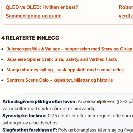
QLED vs OLED: Hvilken er best?
Roboro
Sammenligning og guide
verdt 
4 RELATERTE INNLEGG
Julemorgen Wik & Walsøe – benporselen med Story og Girlan
Japanese Spider Crab: Size, Safety, and Verified Facts
Mango chutney kylling – rask oppskrift med sambal oelek
Sentrum Scene Oslo – kapasitet, billetter og historie
Arbeidsgivere pliktige etter loven:
Arbeidsmiljøloven § 3-2 på
vernebriller med styrke når det er nødvendig ·
Synsstyrke for krav:
0,75 dioptrier eller mer regnes ofte som n
avhenger av arbeidsbehov ·
Slagfasthet fareklasse F:
Polykarbonatglass tåler slag og flyge