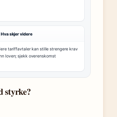
Hva skjer videre
lere tariffavtaler kan stille strengere krav
nn loven; sjekk overenskomst
d styrke?