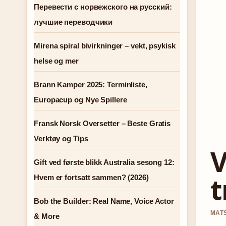
Перевести с норвежского на русский:
лучшие переводчики
Mirena spiral bivirkninger – vekt, psykisk
helse og mer
Brann Kamper 2025: Terminliste,
Europacup og Nye Spillere
Fransk Norsk Oversetter – Beste Gratis
Verktøy og Tips
V
Gift ved første blikk Australia sesong 12:
t
Hvem er fortsatt sammen? (2026)
Bob the Builder: Real Name, Voice Actor
MATS
& More