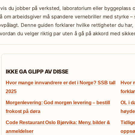
vis du jobber på verksted, laboratorium eller byggeplass og b
å om arbeidsgiver må spandere vernebriller med styrke – sva
ovpålagt. Denne guiden forklarer hvilke rettigheter du har,
vordan du velger riktig par uten å gå på akkord med sikke
IKKE GA GLIPP AV DISSE
Hvor mange innvandrere er det i Norge? SSB tall
Hvor m
2025
forklar
Morgenlevering: God morgen levering – bestill
OL i d
frokost på døra
høyde
Code Restaurant Oslo Bjørvika: Meny, bilder &
Tidlig
anmeldelser
oppsø