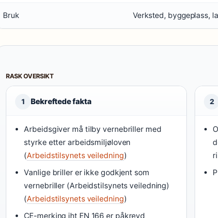
Bruk
Verksted, byggeplass, l
RASK OVERSIKT
Bekreftede fakta
1
2
Arbeidsgiver må tilby vernebriller med
O
styrke etter arbeidsmiljøloven
d
(
Arbeidstilsynets veiledning
)
r
Vanlige briller er ikke godkjent som
P
vernebriller (Arbeidstilsynets veiledning)
(
Arbeidstilsynets veiledning
)
CE-merking iht EN 166 er påkrevd