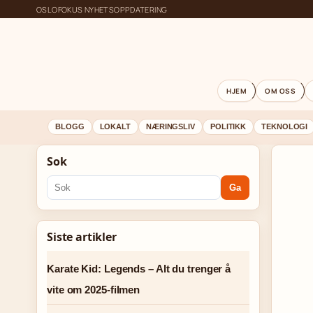
OSLOFOKUS NYHETSOPPDATERING
HJEM
OM OSS
BLOGG
LOKALT
NÆRINGSLIV
POLITIKK
TEKNOLOGI
Sok
Ga
Siste artikler
Karate Kid: Legends – Alt du trenger å
vite om 2025-filmen