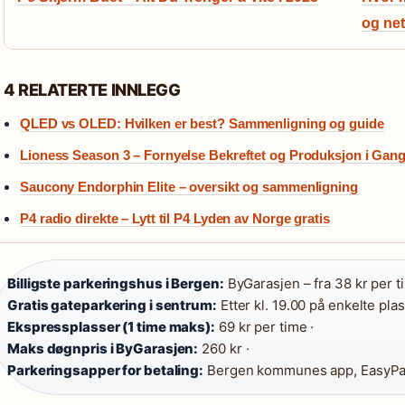
og net
4 RELATERTE INNLEGG
QLED vs OLED: Hvilken er best? Sammenligning og guide
Lioness Season 3 – Fornyelse Bekreftet og Produksjon i Gan
Saucony Endorphin Elite – oversikt og sammenligning
P4 radio direkte – Lytt til P4 Lyden av Norge gratis
Billigste parkeringshus i Bergen:
ByGarasjen – fra 38 kr per t
Gratis gateparkering i sentrum:
Etter kl. 19.00 på enkelte plas
Ekspressplasser (1 time maks):
69 kr per time ·
Maks døgnpris i ByGarasjen:
260 kr ·
Parkeringsapper for betaling:
Bergen kommunes app, EasyPa