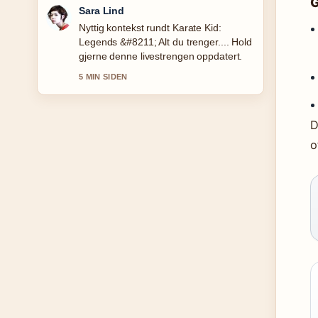
G
Ingrid Nilsen
Dekningen av Перевести с
норвежского на русский: лучшие
переводчики oppleves solid og lett a
folge.
7 MIN SIDEN
D
o