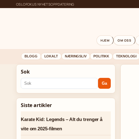
OSLOFOKUS NYHETSOPPDATERING
HJEM
OM OSS
BLOGG
LOKALT
NÆRINGSLIV
POLITIKK
TEKNOLOGI
Sok
Ga
Siste artikler
Karate Kid: Legends – Alt du trenger å
vite om 2025-filmen