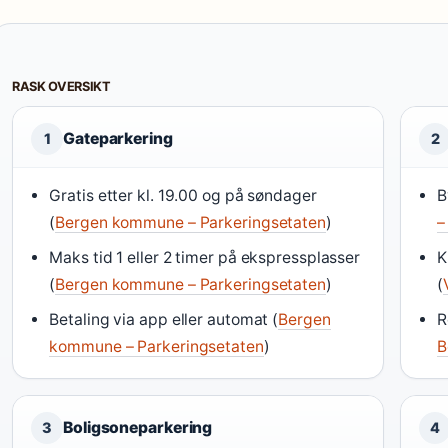
RASK OVERSIKT
Gateparkering
1
2
Gratis etter kl. 19.00 og på søndager
B
(
Bergen kommune – Parkeringsetaten
)
–
Maks tid 1 eller 2 timer på ekspressplasser
K
(
Bergen kommune – Parkeringsetaten
)
(
Betaling via app eller automat (
Bergen
R
kommune – Parkeringsetaten
)
B
Boligsoneparkering
3
4