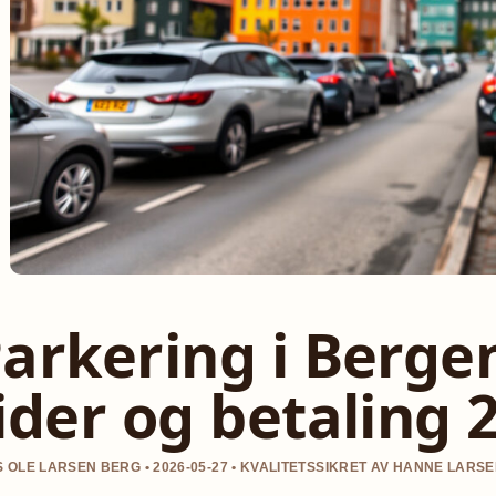
arkering i Bergen:
ider og betaling 
 OLE LARSEN BERG • 2026-05-27 • KVALITETSSIKRET AV HANNE LARS