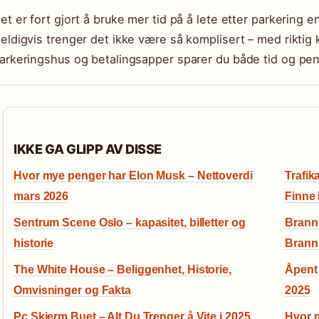
et er fort gjort å bruke mer tid på å lete etter parkering
eldigvis trenger det ikke være så komplisert – med riktig 
arkeringshus og betalingsapper sparer du både tid og pen
IKKE GA GLIPP AV DISSE
Hvor mye penger har Elon Musk – Nettoverdi
Trafik
mars 2026
Finne
Sentrum Scene Oslo – kapasitet, billetter og
Brann
historie
Brann 
The White House – Beliggenhet, Historie,
Åpent 
Omvisninger og Fakta
2025
Pc Skjerm Buet – Alt Du Trenger å Vite i 2025
Hvor m