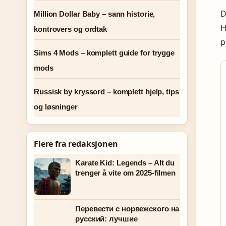
D
Million Dollar Baby – sann historie,
H
kontrovers og ordtak
p
Sims 4 Mods – komplett guide for trygge
mods
Russisk by kryssord – komplett hjelp, tips
og løsninger
Flere fra redaksjonen
Karate Kid: Legends – Alt du
trenger å vite om 2025-filmen
Перевести с норвежского на
русский: лучшие