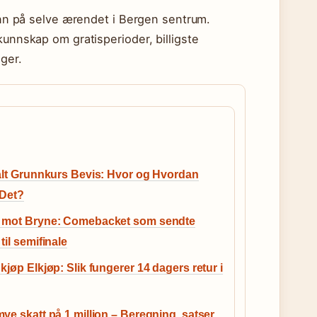
 enn på selve ærendet i Bergen sentrum.
kunnskap om gratisperioder, billigste
ger.
alt Grunnkurs Bevis: Hvor og Hvordan
 Det?
 mot Bryne: Comebacket som sendte
til semifinale
kjøp Elkjøp: Slik fungerer 14 dagers retur i
ye skatt på 1 million – Beregning, satser