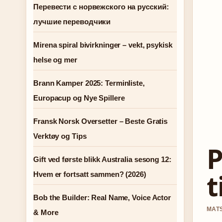
Перевести с норвежского на русский:
лучшие переводчики
Mirena spiral bivirkninger – vekt, psykisk
helse og mer
Brann Kamper 2025: Terminliste,
Europacup og Nye Spillere
Fransk Norsk Oversetter – Beste Gratis
Verktøy og Tips
P
Gift ved første blikk Australia sesong 12:
t
Hvem er fortsatt sammen? (2026)
Bob the Builder: Real Name, Voice Actor
MATS
& More