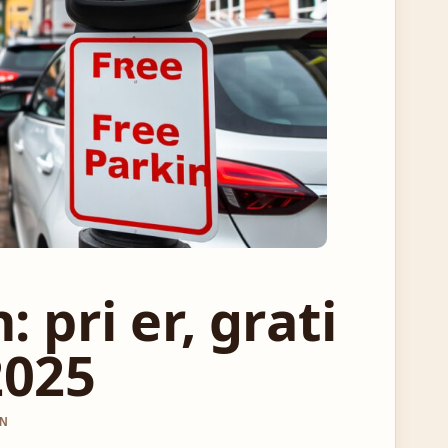
 pri er, grati
2025
EN