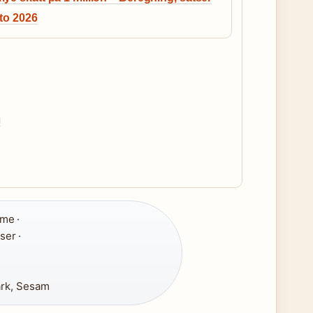
to 2026
g
ime ·
ser ·
rk, Sesam