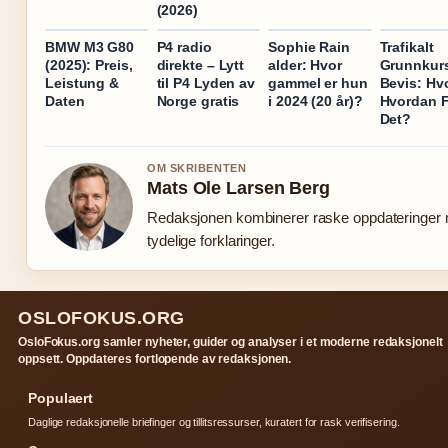
(2026)
BMW M3 G80
P4 radio
Sophie Rain
Trafikalt
(2025): Preis,
direkte – Lytt
alder: Hvor
Grunnkur
Leistung &
til P4 Lyden av
gammel er hun
Bevis: Hv
Daten
Norge gratis
i 2024 (20 år)?
Hvordan 
Det?
OM SKRIBENTEN
Mats Ole Larsen Berg
Redaksjonen kombinerer raske oppdateringer
tydelige forklaringer.
OSLOFOKUS.ORG
OsloFokus.org samler nyheter, guider og analyser i et moderne redaksjonelt
oppsett. Oppdateres fortlopende av redaksjonen.
Populaert
Daglige redaksjonelle briefinger og tillitsressurser, kuratert for rask verifisering.