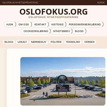
OSLOFOKUS NYHETSOPPDATERING
NORSK
OSLOFOKUS.ORG
OSLOFOKUS NYHETSOPPDATERING
HJEM
OM OSS
KONTAKT
HISTORIE
PERSONVERNERKLÆRING
COOKIEERKLÆRING
NYHETSBREV
BLOGG
BLOGG
LOKALT
NÆRINGSLIV
POLITIKK
TEKNOLOGI
VERDEN