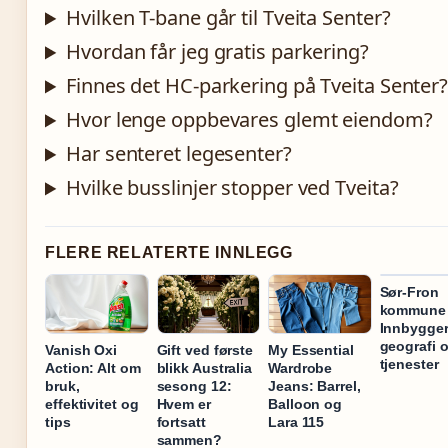
Hvilken T-bane går til Tveita Senter?
Hvordan får jeg gratis parkering?
Finnes det HC-parkering på Tveita Senter
Hvor lenge oppbevares glemt eiendom?
Har senteret legesenter?
Hvilke busslinjer stopper ved Tveita?
FLERE RELATERTE INNLEGG
Sør-Fron
kommune
Innbygger
geografi 
Vanish Oxi
Gift ved første
My Essential
tjenester
Action: Alt om
blikk Australia
Wardrobe
bruk,
sesong 12:
Jeans: Barrel,
effektivitet og
Hvem er
Balloon og
tips
fortsatt
Lara 115
sammen?