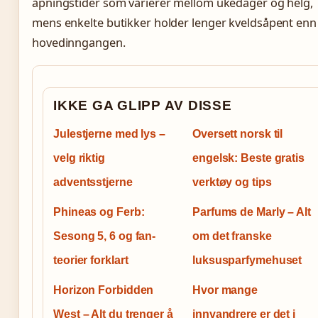
åpningstider som varierer mellom ukedager og helg,
mens enkelte butikker holder lenger kveldsåpent enn
hovedinngangen.
IKKE GA GLIPP AV DISSE
Julestjerne med lys –
Oversett norsk til
velg riktig
engelsk: Beste gratis
adventsstjerne
verktøy og tips
Phineas og Ferb:
Parfums de Marly – Alt
Sesong 5, 6 og fan-
om det franske
teorier forklart
luksusparfymehuset
Horizon Forbidden
Hvor mange
West – Alt du trenger å
innvandrere er det i