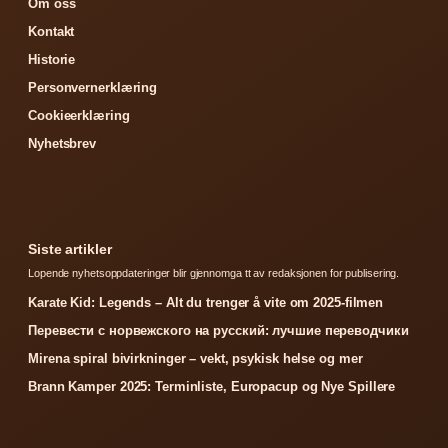
Om oss
Kontakt
Historie
Personvernerklæring
Cookieerklæring
Nyhetsbrev
Siste artikler
Lopende nyhetsoppdateringer blir gjennomga tt av redaksjonen for publisering.
Karate Kid: Legends – Alt du trenger å vite om 2025-filmen
Перевести с норвежского на русский: лучшие переводчики
Mirena spiral bivirkninger – vekt, psykisk helse og mer
Brann Kamper 2025: Terminliste, Europacup og Nye Spillere