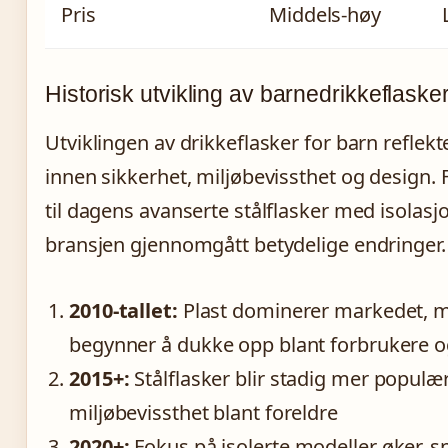
Pris
Middels-høy
Historisk utvikling av barnedrikkeflaske
Utviklingen av drikkeflasker for barn refle
innen sikkerhet, miljøbevissthet og design. F
til dagens avanserte stålflasker med isolasj
bransjen gjennomgått betydelige endringer.
2010-tallet:
Plast dominerer markedet, 
begynner å dukke opp blant forbrukere 
2015+:
Stålflasker blir stadig mer populæ
miljøbevissthet blant foreldre
2020+:
Fokus på isolerte modeller øker, s