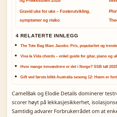
og Preikestolen 2026
over
Gravid uke for uke – Fosterutvikling,
Phi
symptomer og risiko
The
4 RELATERTE INNLEGG
The Tote Bag Marc Jacobs: Pris, popularitet og trend
Viva la Vida chords – enkel guide for gitar, piano og u
Hvor mange innvandrere er det i Norge? SSB tall 202
Gift ved første blikk Australia sesong 12: Hvem er fo
CamelBak og Elodie Details dominerer test
scorer høyt på lekkasjesikkerhet, isolasjon
Samtidig advarer Forbrukerrådet om at enkel