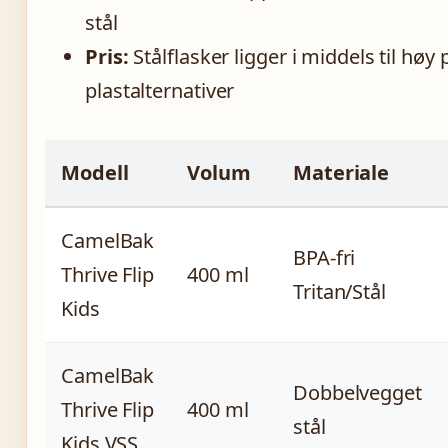
stål
Pris:
Stålflasker ligger i middels til hø
plastalternativer
Modell
Volum
Materiale
CamelBak
BPA-fri
Thrive Flip
400 ml
Tritan/Stål
Kids
CamelBak
Dobbelvegget
Thrive Flip
400 ml
stål
Kids VSS