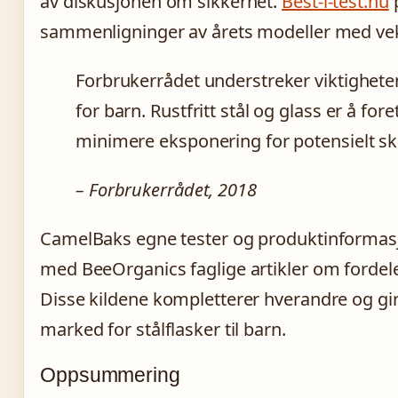
av diskusjonen om sikkerhet.
Best-i-test.nu
p
sammenligninger av årets modeller med vekt
Forbrukerrådet understreker viktigheten
for barn. Rustfritt stål og glass er å for
minimere eksponering for potensielt ska
– Forbrukerrådet, 2018
CamelBaks egne tester og produktinformasj
med BeeOrganics faglige artikler om fordeler
Disse kildene kompletterer hverandre og gir 
marked for stålflasker til barn.
Oppsummering