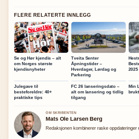
FLERE RELATERTE INNLEGG
Se og Hør kjendis – alt
Tveita Senter
Hestr
om Norges største
Åpningstider –
Beste
kjendisnyheter
Hverdager, Lørdag og
2025
Parkering
Julegave til
FC 26 lanseringsdato –
Min L
besteforeldre: 40+
alt om lansering og tidlig
brukt
praktiske tips
tilgang
OM SKRIBENTEN
Mats Ole Larsen Berg
Redaksjonen kombinerer raske oppdateringer me