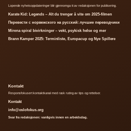
Lopende nyhetsoppdateringer blir gjennomga tt av redaksjonen for publisering.
Karate Kid: Legends – Alt du trenger å vite om 2025-filmen
Перевести с норвежского на русский: лучшие переводчики
Mirena spiral bivirkninger – vekt, psykisk helse og mer
Brann Kamper 2025: Terminliste, Europacup og Nye Spillere
Kontakt
Responsfokusert kontaktkanal med rask ruting av tips og rettelser.
Kontakt
info@oslofokus.org
Svar fra redaksjonen: vanligvis innen en arbeidsdag.