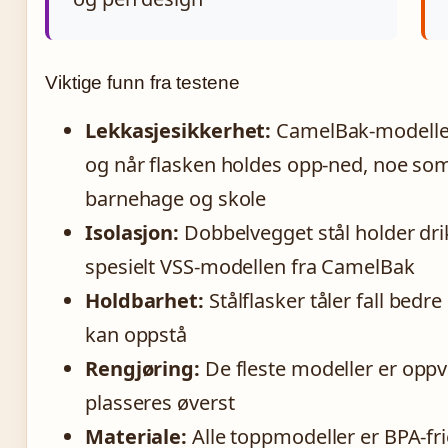
Viktige funn fra testene
Lekkasjesikkerhet:
CamelBak-modeller 
og når flasken holdes opp-ned, noe som
barnehage og skole
Isolasjon:
Dobbelvegget stål holder drikk
spesielt VSS-modellen fra CamelBak
Holdbarhet:
Stålflasker tåler fall bedr
kan oppstå
Rengjøring:
De fleste modeller er opp
plasseres øverst
Materiale:
Alle toppmodeller er BPA-fri