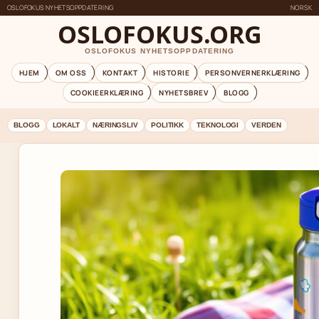
OSLOFOKUS NYHETSOPPDATERING
NORSK
OSLOFOKUS.ORG
OSLOFOKUS NYHETSOPPDATERING
HJEM
OM OSS
KONTAKT
HISTORIE
PERSONVERNERKLÆRING
COOKIEERKLÆRING
NYHETSBREV
BLOGG
BLOGG
LOKALT
NÆRINGSLIV
POLITIKK
TEKNOLOGI
VERDEN