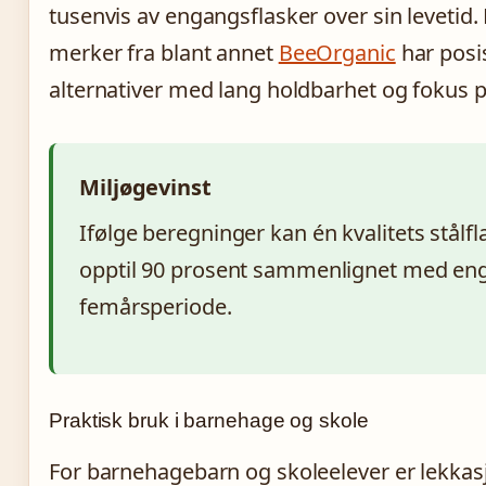
tusenvis av engangsflasker over sin levetid.
merker fra blant annet
BeeOrganic
har posi
alternativer med lang holdbarhet og fokus 
Miljøgevinst
Ifølge beregninger kan én kvalitets stålf
opptil 90 prosent sammenlignet med eng
femårsperiode.
Praktisk bruk i barnehage og skole
For barnehagebarn og skoleelever er lekkasj