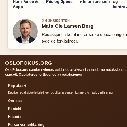
Hum, Voice &
Pris og Specs
vite om arenaen
og
Apps
kontrov
OM SKRIBENTEN
Mats Ole Larsen Berg
Redaksjonen kombinerer raske oppdateringer
tydelige forklaringer.
OSLOFOKUS.ORG
OsloFokus.org samler nyheter, guider og analyser i et moderne redaksjonelt
oppsett. Oppdateres fortlopende av redaksjonen.
Populaert
Daglige redaksjonelle briefinger og tillitsressurser, kuratert for rask verifisering.
Om oss
Kontakt
Historie
Personvernerklæring