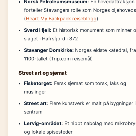
Norsk Petroleumsmuseum:
En hovedattraksjon
forteller Stavangers rolle som Norges oljehoved
(
Heart My Backpack reiseblogg
)
Sverd i fjell:
Et historisk monument som minner 
slaget i Hafrsfjord i 872
Stavanger Domkirke:
Norges eldste katedral, fra
1100-tallet (Trip.com reisemål)
Street art og sjømat
Fisketorget:
Fersk sjømat som torsk, laks og
muslinger
Street art:
Flere kunstverk er malt på bygninger i
sentrum
Lervig-området:
Et hippt nabolag med mikrobry
og lokale spisesteder