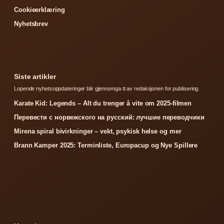
Cookieerklæring
Nyhetsbrev
Siste artikler
Lopende nyhetsoppdateringer blir gjennomga tt av redaksjonen for publisering.
Karate Kid: Legends – Alt du trenger å vite om 2025-filmen
Перевести с норвежского на русский: лучшие переводчики
Mirena spiral bivirkninger – vekt, psykisk helse og mer
Brann Kamper 2025: Terminliste, Europacup og Nye Spillere