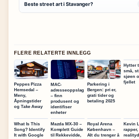
Beste street art i Stavanger?
FLERE RELATERTE INNLEGG
Hytter t
små, st
sjøen 
fjellet
Peppes Pizza
Parkering i
MAC-
Hemsedal –
Bergen: pri er,
adresseoppslag
Meny,
grati tider og
– finn
Åpningstider
betaling 2025
produsent og
og Take Away
identifiser
enheter
What Is This
Mazda MX-30 –
Royal Arena
Kevin 
Song? Identify
Komplett Guide
København –
rapper,
It with Google
til Rekkevidde,
Alt du trenger å
reality