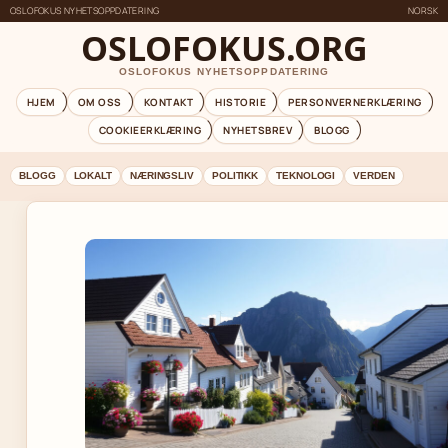
OSLOFOKUS NYHETSOPPDATERING
NORSK
OSLOFOKUS.ORG
OSLOFOKUS NYHETSOPPDATERING
HJEM
OM OSS
KONTAKT
HISTORIE
PERSONVERNERKLÆRING
COOKIEERKLÆRING
NYHETSBREV
BLOGG
BLOGG
LOKALT
NÆRINGSLIV
POLITIKK
TEKNOLOGI
VERDEN