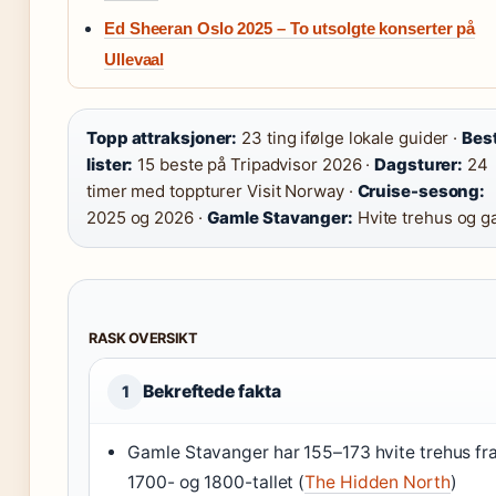
Ed Sheeran Oslo 2025 – To utsolgte konserter på
Ullevaal
Topp attraksjoner:
23 ting ifølge lokale guider ·
Bes
lister:
15 beste på Tripadvisor 2026 ·
Dagsturer:
24
timer med toppturer Visit Norway ·
Cruise-sesong:
2025 og 2026 ·
Gamle Stavanger:
Hvite trehus og g
RASK OVERSIKT
Bekreftede fakta
1
Gamle Stavanger har 155–173 hvite trehus fr
1700- og 1800-tallet (
The Hidden North
)