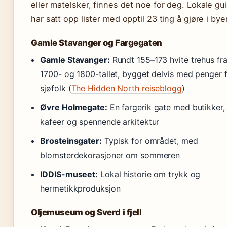
eller matelsker, finnes det noe for deg. Lokale gu
har satt opp lister med opptil 23 ting å gjøre i bye
Gamle Stavanger og Fargegaten
Gamle Stavanger:
Rundt 155–173 hvite trehus fr
1700- og 1800-tallet, bygget delvis med penger 
sjøfolk (
The Hidden North reiseblogg
)
Øvre Holmegate:
En fargerik gate med butikker,
kafeer og spennende arkitektur
Brosteinsgater:
Typisk for området, med
blomsterdekorasjoner om sommeren
IDDIS-museet:
Lokal historie om trykk og
hermetikkproduksjon
Oljemuseum og Sverd i fjell