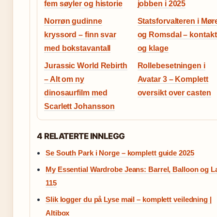
fem søyler og historie
jobben i 2025
Norrøn gudinne
Statsforvalteren i Mør
kryssord – finn svar
og Romsdal – kontakt
med bokstavantall
og klage
Jurassic World Rebirth
Rollebesetningen i
– Alt om ny
Avatar 3 – Komplett
dinosaurfilm med
oversikt over casten
Scarlett Johansson
4 RELATERTE INNLEGG
Se South Park i Norge – komplett guide 2025
My Essential Wardrobe Jeans: Barrel, Balloon og L
115
Slik logger du på Lyse mail – komplett veiledning |
Altibox