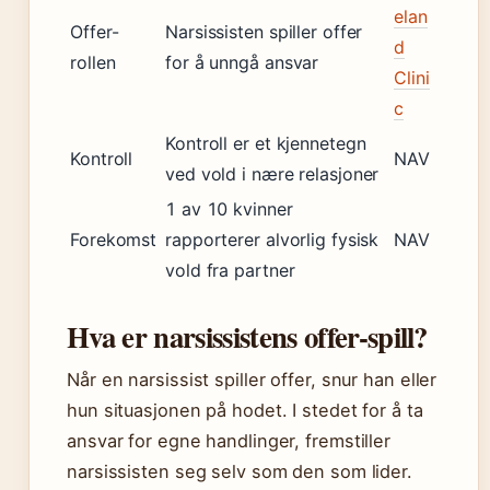
elan
Offer-
Narsissisten spiller offer
d
rollen
for å unngå ansvar
Clini
c
Kontroll er et kjennetegn
Kontroll
NAV
ved vold i nære relasjoner
1 av 10 kvinner
Forekomst
rapporterer alvorlig fysisk
NAV
vold fra partner
Hva er narsissistens offer-spill?
Når en narsissist spiller offer, snur han eller
hun situasjonen på hodet. I stedet for å ta
ansvar for egne handlinger, fremstiller
narsissisten seg selv som den som lider.