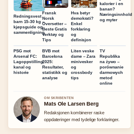
kalorier i en
banan?
Fransk
Hva betyr
Næringsinnhold
Redningsvest
Norsk
demokrati?
og myter
barn 15-30 kg –
Oversetter –
Enkel
kjøpsguide og
Beste Gratis
forklaring
sammenligning
Verktøy og
og
Tips
definisjon
PSG mot
BVB mot
Liten veske
TV
Arsenal FC:
Barcelona
dame – Zara
Republika
Lagoppstilling,
2025:
minivesker
na żywo –
kanal og
Resultater,
og
porównanie
historie
statistikk og
crossbody
darmowych
analyse
tips
metod
online
OM SKRIBENTEN
Mats Ole Larsen Berg
Redaksjonen kombinerer raske
oppdateringer med tydelige forklaringer.