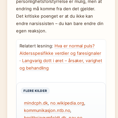
personlighetsforstyrrelse er mulig, men at
endring må komme fra den det gjelder.
Det kritiske poenget er at du ikke kan
endre narsissisten – du kan bare endre din
egen reaksjon.
Relatert lesning:
Hva er normal puls?
Aldersspesifikke verdier og faresignaler
·
Langvarig dott i øret – årsaker, varighet
og behandling
FLERE KILDER
mindcph.dk
,
no.wikipedia.org
,
kommunikasjon.ntb.no
,
berithsiegumfeldt.dk
,
nav.no
,