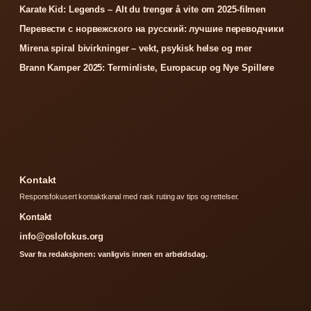
Karate Kid: Legends – Alt du trenger å vite om 2025-filmen
Перевести с норвежского на русский: лучшие переводчики
Mirena spiral bivirkninger – vekt, psykisk helse og mer
Brann Kamper 2025: Terminliste, Europacup og Nye Spillere
Kontakt
Responsfokusert kontaktkanal med rask ruting av tips og rettelser.
Kontakt
info@oslofokus.org
Svar fra redaksjonen: vanligvis innen en arbeidsdag.