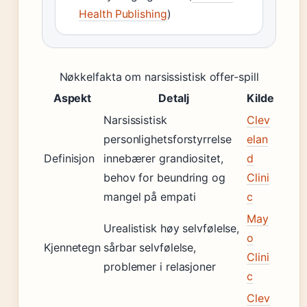
Health Publishing
)
Nøkkelfakta om narsissistisk offer-spill
Aspekt
Detalj
Kilde
Narsissistisk
Clev
personlighetsforstyrrelse
elan
Definisjon
innebærer grandiositet,
d
behov for beundring og
Clini
mangel på empati
c
May
Urealistisk høy selvfølelse,
o
Kjennetegn
sårbar selvfølelse,
Clini
problemer i relasjoner
c
Clev