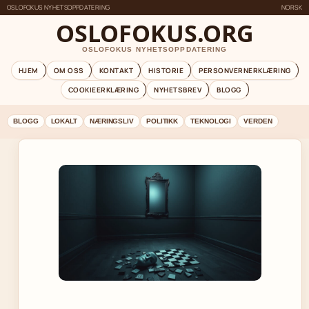
OSLOFOKUS NYHETSOPPDATERING
NORSK
OSLOFOKUS.ORG
OSLOFOKUS NYHETSOPPDATERING
HJEM
OM OSS
KONTAKT
HISTORIE
PERSONVERNERKLÆRING
COOKIEERKLÆRING
NYHETSBREV
BLOGG
BLOGG
LOKALT
NÆRINGSLIV
POLITIKK
TEKNOLOGI
VERDEN