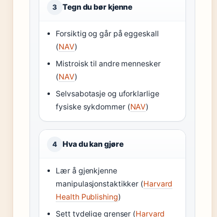
Tegn du bør kjenne
3
Forsiktig og går på eggeskall
(
NAV
)
Mistroisk til andre mennesker
(
NAV
)
Selvsabotasje og uforklarlige
fysiske sykdommer (
NAV
)
Hva du kan gjøre
4
Lær å gjenkjenne
manipulasjonstaktikker (
Harvard
Health Publishing
)
Sett tydelige grenser (
Harvard