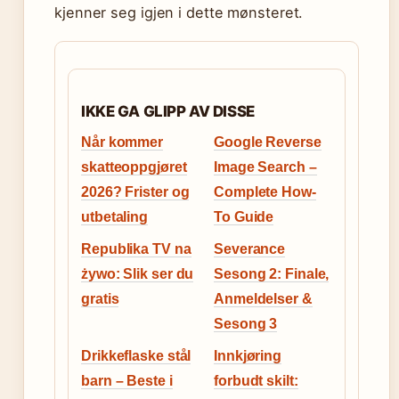
kjenner seg igjen i dette mønsteret.
IKKE GA GLIPP AV DISSE
Når kommer
Google Reverse
skatteoppgjøret
Image Search –
2026? Frister og
Complete How-
utbetaling
To Guide
Republika TV na
Severance
żywo: Slik ser du
Sesong 2: Finale,
gratis
Anmeldelser &
Sesong 3
Drikkeflaske stål
Innkjøring
barn – Beste i
forbudt skilt: