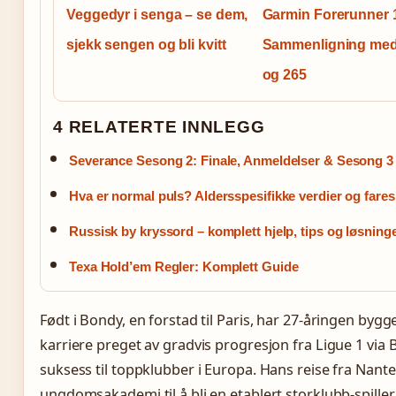
Veggedyr i senga – se dem,
Garmin Forerunner 
sjekk sengen og bli kvitt
Sammenligning med
og 265
4 RELATERTE INNLEGG
Severance Sesong 2: Finale, Anmeldelser & Sesong 3
Hva er normal puls? Aldersspesifikke verdier og fares
Russisk by kryssord – komplett hjelp, tips og løsning
Texa Hold’em Regler: Komplett Guide
Født i Bondy, en forstad til Paris, har 27-åringen bygg
karriere preget av gradvis progresjon fra Ligue 1 via 
suksess til toppklubber i Europa. Hans reise fra Nante
ungdomsakademi til å bli en etablert storklubb-spiller 