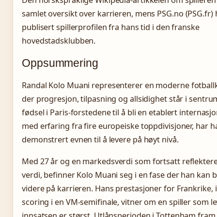
Den norskspråklige Wikipedia-artikkelen om spilleren 
samlet oversikt over karrieren, mens PSG.no (PSG.fr) 
publisert spillerprofilen fra hans tid i den franske
hovedstadsklubben.
Oppsummering
Randal Kolo Muani representerer en moderne fotballk
der progresjon, tilpasning og allsidighet står i sentru
fødsel i Paris-forstedene til å bli en etablert internasjo
med erfaring fra fire europeiske toppdivisjoner, har h
demonstrert evnen til å levere på høyt nivå.
Med 27 år og en markedsverdi som fortsatt reflektere
verdi, befinner Kolo Muani seg i en fase der han kan 
videre på karrieren. Hans prestasjoner for Frankrike, 
scoring i en VM-semifinale, vitner om en spiller som l
innsatsen er størst. Utlånsperioden i Tottenham fram 