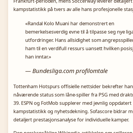
Frankfurt-perioden, mens Soccerway leverer detaljert
kampstatistikk på tvers av alle hans profesjonelle stas
«Randal Kolo Muani har demonstrert en
bemerkelsesverdig evne til å tilpasse seg nye lig
utfordringer. Hans allsidighet som angrepsspille
ham til en verdifull ressurs uansett hvilken posis
han inntar.»
— Bundesliga.com profilomtale
Tottenham Hotspurs offisielle nettsider bekrefter ha
nåværende status som låne-spiller fra PSG med dra
39. ESPN og FotMob supplerer med jevnlig oppdatert
kampstatistikk og nyhetsdekning. Sofascore bidrar 
detaljert prestasjonsanalyse for individuelle kamper.