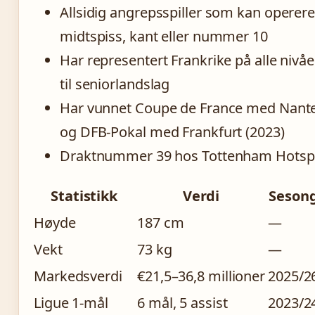
Allsidig angrepsspiller som kan operer
midtspiss, kant eller nummer 10
Har representert Frankrike på alle nivåe
til seniorlandslag
Har vunnet Coupe de France med Nante
og DFB-Pokal med Frankfurt (2023)
Draktnummer 39 hos Tottenham Hotsp
Statistikk
Verdi
Seson
Høyde
187 cm
—
Vekt
73 kg
—
Markedsverdi
€21,5–36,8 millioner
2025/2
Ligue 1-mål
6 mål, 5 assist
2023/2