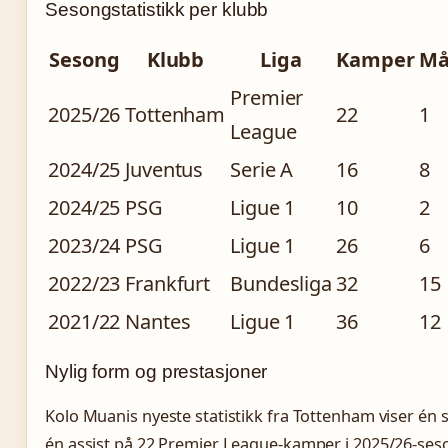
Sesongstatistikk per klubb
Sesong
Klubb
Liga
Kamper
Må
Premier
2025/26
Tottenham
22
1
League
2024/25
Juventus
Serie A
16
8
2024/25
PSG
Ligue 1
10
2
2023/24
PSG
Ligue 1
26
6
2022/23
Frankfurt
Bundesliga
32
15
2021/22
Nantes
Ligue 1
36
12
Nylig form og prestasjoner
Kolo Muanis nyeste statistikk fra Tottenham viser én 
én assist på 22 Premier League-kamper i 2025/26-ses