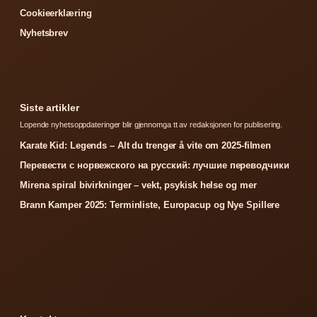
Cookieerklæring
Nyhetsbrev
Siste artikler
Lopende nyhetsoppdateringer blir gjennomga tt av redaksjonen for publisering.
Karate Kid: Legends – Alt du trenger å vite om 2025-filmen
Перевести с норвежского на русский: лучшие переводчики
Mirena spiral bivirkninger – vekt, psykisk helse og mer
Brann Kamper 2025: Terminliste, Europacup og Nye Spillere