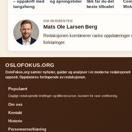
– oppskrift med
og åpningstider
Slik får du det
Com
tangzhong
beste tilbudet
Wol
OM SKRIBENTEN
Mats Ole Larsen Berg
Redaksjonen kombinerer raske oppdateringer 
forklaringer.
OSLOFOKUS.ORG
OsloFokus.org samler nyheter, guider og analyser i et moderne redaksjonelt
oppsett. Oppdateres fortlopende av redaksjonen.
Populaert
Daglige redaksjonelle briefinger og tillitsressurser, kuratert for rask verifisering.
Om oss
Kontakt
Historie
Personvernerklæring