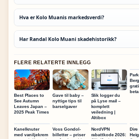
Hva er Kolo Muanis markedsverdi?
Har Randal Kolo Muani skadehistorikk?
FLERE RELATERTE INNLEGG
Park
Berg
grat
beta
Best Places to
Gave til baby –
Slik logger du
See Autumn
nyttige tips til
på Lyse mail –
Leaves Japan –
barselgaver
komplett
2025 Peak Times
veiledning |
Altibox
Kanelknuter
Voss Gondol-
NordVPN
Dire
med vaniljekrem
billetter – priser
rabattkode 2026:
Heig