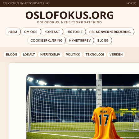
OSLOFOKUS NYHETSOPPDATERING
NORSK
OSLOFOKUS.ORG
OSLOFOKUS NYHETSOPPDATERING
HJEM
OM OSS
KONTAKT
HISTORIE
PERSONVERNERKLÆRING
COOKIEERKLÆRING
NYHETSBREV
BLOGG
BLOGG
LOKALT
NÆRINGSLIV
POLITIKK
TEKNOLOGI
VERDEN