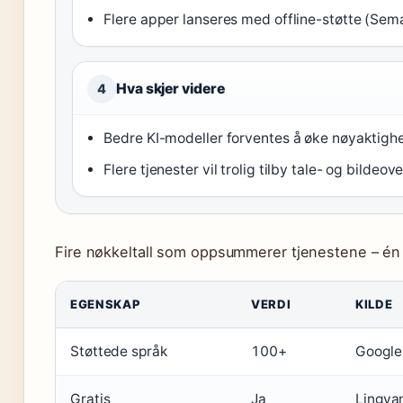
Flere apper lanseres med offline-støtte (Sem
Hva skjer videre
4
Bedre KI-modeller forventes å øke nøyaktighe
Flere tjenester vil trolig tilby tale- og bilde
Fire nøkkeltall som oppsummerer tjenestene – én f
EGENSKAP
VERDI
KILDE
Støttede språk
100+
Google
Gratis
Ja
Lingva