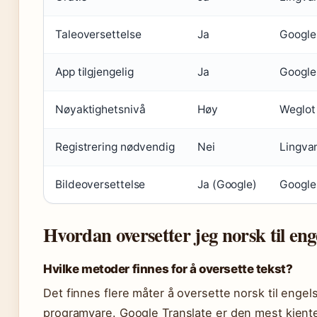
Taleoversettelse
Ja
Google
App tilgjengelig
Ja
Google
Nøyaktighetsnivå
Høy
Weglot
Registrering nødvendig
Nei
Lingva
Bildeoversettelse
Ja (Google)
Google
Hvordan oversetter jeg norsk til eng
Hvilke metoder finnes for å oversette tekst?
Det finnes flere måter å oversette norsk til engels
programvare. Google Translate er den mest kjente o