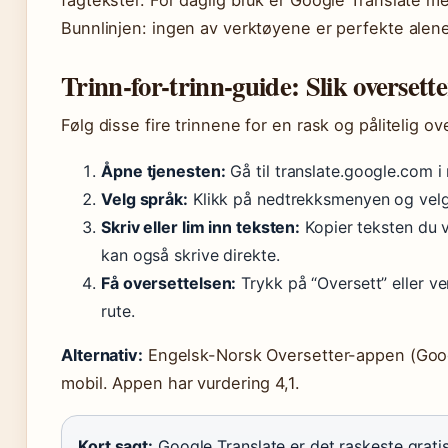
fagtekster. For daglig bruk er Google Translate m
Bunnlinjen: ingen av verktøyene er perfekte ale
Trinn-for-trinn-guide: Slik oversette
Følg disse fire trinnene for en rask og pålitelig 
Åpne tjenesten:
Gå til translate.google.com i 
Velg språk:
Klikk på nedtrekksmenyen og velg
Skriv eller lim inn teksten:
Kopier teksten du vi
kan også skrive direkte.
Få oversettelsen:
Trykk på “Oversett” eller ve
rute.
Alternativ:
Engelsk-Norsk Oversetter-appen (Googl
mobil. Appen har vurdering 4,1.
Kort sagt:
Google Translate er det raskeste gratis