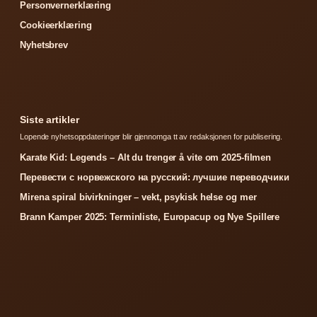
Personvernerklæring
Cookieerklæring
Nyhetsbrev
Siste artikler
Lopende nyhetsoppdateringer blir gjennomga tt av redaksjonen for publisering.
Karate Kid: Legends – Alt du trenger å vite om 2025-filmen
Перевести с норвежского на русский: лучшие переводчики
Mirena spiral bivirkninger – vekt, psykisk helse og mer
Brann Kamper 2025: Terminliste, Europacup og Nye Spillere