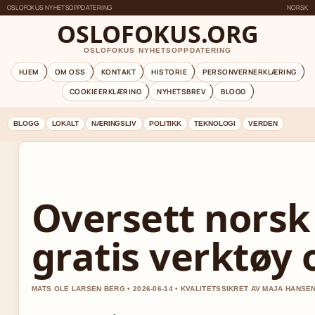
OSLOFOKUS NYHETSOPPDATERING
NORSK
OSLOFOKUS.ORG
OSLOFOKUS NYHETSOPPDATERING
HJEM
OM OSS
KONTAKT
HISTORIE
PERSONVERNERKLÆRING
COOKIEERKLÆRING
NYHETSBREV
BLOGG
BLOGG
LOKALT
NÆRINGSLIV
POLITIKK
TEKNOLOGI
VERDEN
Oversett norsk 
gratis verktøy 
MATS OLE LARSEN BERG • 2026-06-14 • KVALITETSSIKRET AV MAJA HANSE