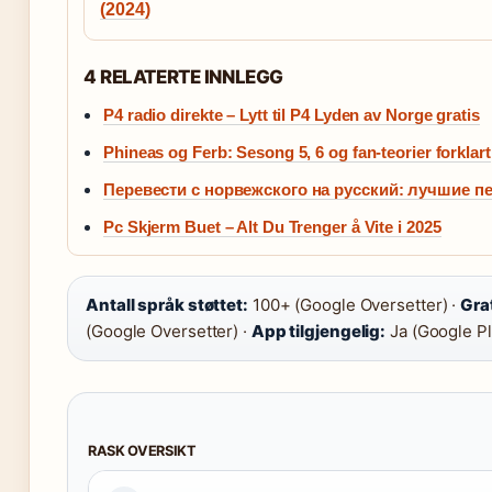
(2024)
4 RELATERTE INNLEGG
P4 radio direkte – Lytt til P4 Lyden av Norge gratis
Phineas og Ferb: Sesong 5, 6 og fan-teorier forklart
Перевести с норвежского на русский: лучшие п
Pc Skjerm Buet – Alt Du Trenger å Vite i 2025
Antall språk støttet:
100+ (Google Oversetter) ·
Grat
(Google Oversetter) ·
App tilgjengelig:
Ja (Google Pl
RASK OVERSIKT