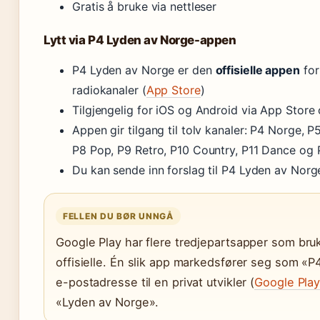
Gratis å bruke via nettleser
Lytt via P4 Lyden av Norge-appen
P4 Lyden av Norge er den
offisielle appen
for
radiokanaler (
App Store
)
Tilgjengelig for iOS og Android via App Store
Appen gir tilgang til tolv kanaler: P4 Norge, 
P8 Pop, P9 Retro, P10 Country, P11 Dance og 
Du kan sende inn forslag til P4 Lyden av Norg
FELLEN DU BØR UNNGÅ
Google Play har flere tredjepartsapper som br
offisielle. Én slik app markedsfører seg som 
e-postadresse til en privat utvikler (
Google Pla
«Lyden av Norge».