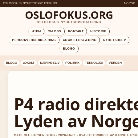
OSLOFOKUS NYHETSOPPDATERING
NORSK
OSLOFOKUS.ORG
OSLOFOKUS NYHETSOPPDATERING
HJEM
OM OSS
KONTAKT
HISTORIE
PERSONVERNERKLÆRING
COOKIEERKLÆRING
NYHETSBREV
BLOGG
BLOGG
LOKALT
NÆRINGSLIV
POLITIKK
TEKNOLOGI
VERDEN
P4 radio direkte
Lyden av Norge
MATS OLE LARSEN BERG • 2026-06-01 • KVALITETSSIKRET AV HANNE LARS