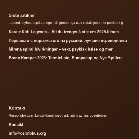
Siste artikler
Lopende nyhetsoppdateringer blir gjennomga tt av redaksjonen for publisering.
Karate Kid: Legends – Alt du trenger å vite om 2025-filmen
Перевести с норвежского на русский: лучшие переводчики
Mirena spiral bivirkninger – vekt, psykisk helse og mer
Brann Kamper 2025: Terminliste, Europacup og Nye Spillere
Kontakt
Responsfokusert kontaktkanal med rask ruting av tips og rettelser.
Kontakt
info@oslofokus.org