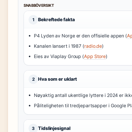
SNABBÖVERSIKT
Bekreftede fakta
1
P4 Lyden av Norge er den offisielle appen (
Ap
Kanalen lansert i 1987 (
radio.de
)
Eies av Viaplay Group (
App Store
)
Hva som er uklart
2
Nøyaktig antall ukentlige lyttere i 2024 er ikk
Påliteligheten til tredjepartsapper i Google Pl
Tidslinjesignal
3