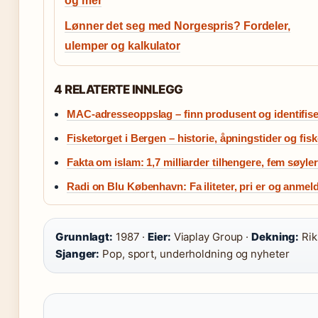
og mer
Lønner det seg med Norgespris? Fordeler,
ulemper og kalkulator
4 RELATERTE INNLEGG
MAC-adresseoppslag – finn produsent og identifise
Fisketorget i Bergen – historie, åpningstider og fis
Fakta om islam: 1,7 milliarder tilhengere, fem søyler
Radi on Blu København: Fa iliteter, pri er og anmeld
Grunnlagt:
1987 ·
Eier:
Viaplay Group ·
Dekning:
Rik
Sjanger:
Pop, sport, underholdning og nyheter