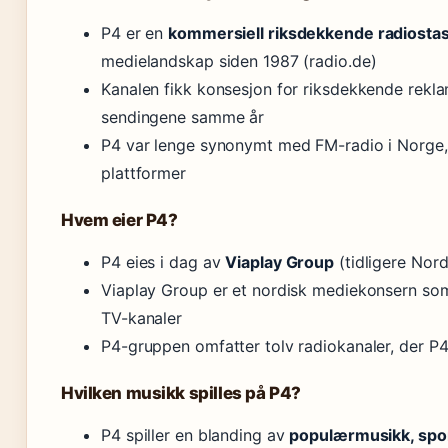
P4 er en
kommersiell riksdekkende radiosta
medielandskap siden 1987 (radio.de)
Kanalen fikk konsesjon for riksdekkende reklam
sendingene samme år
P4 var lenge synonymt med FM-radio i Norge, me
plattformer
Hvem eier P4?
P4 eies i dag av
Viaplay Group
(tidligere Nor
Viaplay Group er et nordisk mediekonsern so
TV-kanaler
P4-gruppen omfatter tolv radiokanaler, der P
Hvilken musikk spilles på P4?
P4 spiller en blanding av
populærmusikk, spo