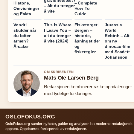
graviditetstest?
Historie,
– Complete
– Alt du trenger
Omvisninger
How-To
å vite
og Fakta
Guide
Vondt i
This Is Where
Fisketorget i
Jurassic
skulder når
I Leave You –
Bergen –
World
du løfter
alt du trenger
historie,
Rebirth – Alt
armen?
å vite (2024)
åpningstider
om ny
Årsaker
og
dinosaurfilm
fiskeregler
med Scarlett
Johansson
OM SKRIBENTEN
Mats Ole Larsen Berg
Redaksjonen kombinerer raske oppdateringer
med tydelige forklaringer.
OSLOFOKUS.ORG
OsloFokus.org samler nyheter, guider og analyser i et moderne redaksjonelt
oppsett. Oppdateres fortlopende av redaksjonen.