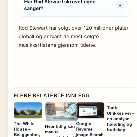
Har Rod Stewart skrevet egne
sanger?
Rod Stewart har solgt over 120 millioner plater
globalt og er blant de mest solgte
musikkartistene gjennom tidene.
FLERE RELATERTE INNLEGG
Tante
Ulrikkes vei –
en analyse,
The White
Google
handling og
Hvor tidlig kan
House –
Reverse
budskap
man ta
Beliggenhet,
Image Search