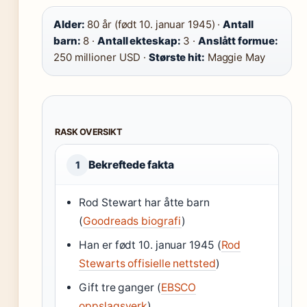
Alder:
80 år (født 10. januar 1945) ·
Antall
barn:
8 ·
Antall ekteskap:
3 ·
Anslått formue:
250 millioner USD ·
Største hit:
Maggie May
RASK OVERSIKT
Bekreftede fakta
1
Rod Stewart har åtte barn
(
Goodreads biografi
)
Han er født 10. januar 1945 (
Rod
Stewarts offisielle nettsted
)
Gift tre ganger (
EBSCO
oppslagsverk
)