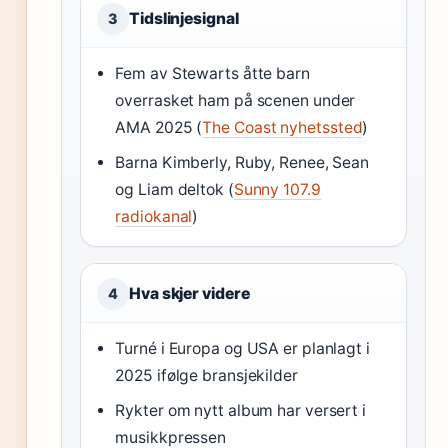
Tidslinjesignal
3
Fem av Stewarts åtte barn
overrasket ham på scenen under
AMA 2025 (
The Coast nyhetssted
)
Barna Kimberly, Ruby, Renee, Sean
og Liam deltok (
Sunny 107.9
radiokanal
)
Hva skjer videre
4
Turné i Europa og USA er planlagt i
2025 ifølge bransjekilder
Rykter om nytt album har versert i
musikkpressen