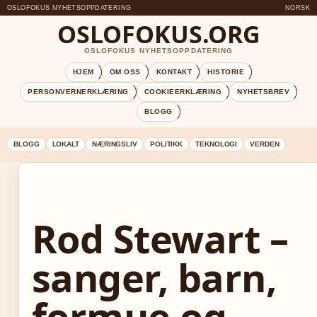
OSLOFOKUS NYHETSOPPDATERING
NORSK
OSLOFOKUS.ORG
OSLOFOKUS NYHETSOPPDATERING
HJEM
OM OSS
KONTAKT
HISTORIE
PERSONVERNERKLÆRING
COOKIEERKLÆRING
NYHETSBREV
BLOGG
BLOGG
LOKALT
NÆRINGSLIV
POLITIKK
TEKNOLOGI
VERDEN
Rod Stewart –
sanger, barn,
formue og