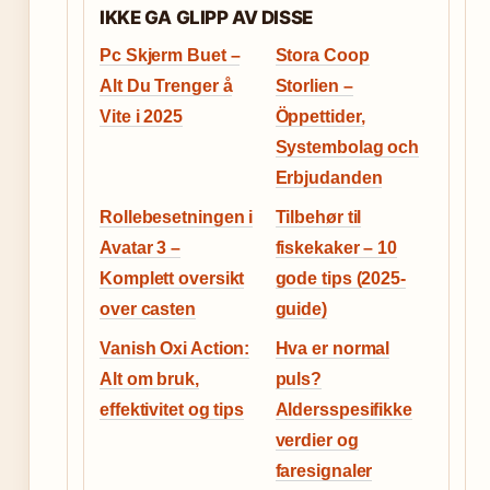
IKKE GA GLIPP AV DISSE
Pc Skjerm Buet –
Stora Coop
Alt Du Trenger å
Storlien –
Vite i 2025
Öppettider,
Systembolag och
Erbjudanden
Rollebesetningen i
Tilbehør til
Avatar 3 –
fiskekaker – 10
Komplett oversikt
gode tips (2025-
over casten
guide)
Vanish Oxi Action:
Hva er normal
Alt om bruk,
puls?
effektivitet og tips
Aldersspesifikke
verdier og
faresignaler