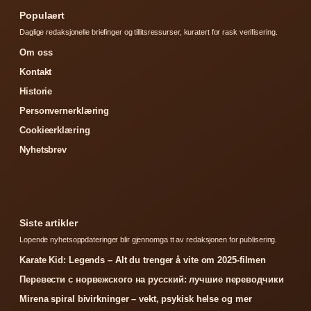
Populaert
Daglige redaksjonelle briefinger og tillitsressurser, kuratert for rask verifisering.
Om oss
Kontakt
Historie
Personvernerklæring
Cookieerklæring
Nyhetsbrev
Siste artikler
Lopende nyhetsoppdateringer blir gjennomga tt av redaksjonen for publisering.
Karate Kid: Legends – Alt du trenger å vite om 2025-filmen
Перевести с норвежского на русский: лучшие переводчики
Mirena spiral bivirkninger – vekt, psykisk helse og mer