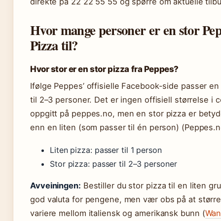
direkte på 22 22 55 55 og spørre om aktuelle tilb
Hvor mange personer er en stor Pe
Pizza til?
Hvor stor er en stor pizza fra Peppes?
Ifølge Peppes’ offisielle Facebook-side passer en 
til 2–3 personer. Det er ingen offisiell størrelse i 
oppgitt på peppes.no, men en stor pizza er betyde
enn en liten (som passer til én person) (Peppes.
Liten pizza: passer til 1 person
Stor pizza: passer til 2–3 personer
Avveiningen:
Bestiller du stor pizza til en liten gr
god valuta for pengene, men vær obs på at størr
variere mellom italiensk og amerikansk bunn (
Wan