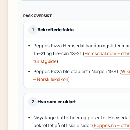
RASK OVERSIKT
Bekreftede fakta
1
Peppes Pizza Hemsedal har åpningstider ma
15–21 og fre–søn 13–21 (
Hemsedal.com – offisi
turistguide
)
Peppes Pizza ble etablert i Norge i 1970 (
Wik
– Norsk leksikon
)
Hva som er uklart
2
Nøyaktige buffettider og priser for Hemsedal
bekreftet på offisielle sider (
Peppes.no – offis