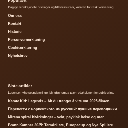
Populaert
Daglige redaksjonelle briefinger og tillitsressurser, kuratert for rask verifisering.
Om oss
Kontakt
Historie
Personvernerklæring
Cookieerklæring
Nyhetsbrev
Siste artikler
Lopende nyhetsoppdateringer blir gjennomga tt av redaksjonen for publisering.
Karate Kid: Legends – Alt du trenger å vite om 2025-filmen
Перевести с норвежского на русский: лучшие переводчики
Mirena spiral bivirkninger – vekt, psykisk helse og mer
Brann Kamper 2025: Terminliste, Europacup og Nye Spillere