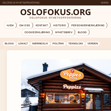
OSLOFOKUS NYHETSOPPDATERING
NORSK
OSLOFOKUS.ORG
OSLOFOKUS NYHETSOPPDATERING
HJEM
OM OSS
KONTAKT
HISTORIE
PERSONVERNERKLÆRING
COOKIEERKLÆRING
NYHETSBREV
BLOGG
BLOGG
LOKALT
NÆRINGSLIV
POLITIKK
TEKNOLOGI
VERDEN