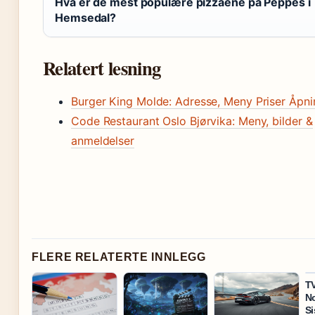
Hva er de mest populære pizzaene på Peppes i
Hemsedal?
Relatert lesning
Burger King Molde: Adresse, Meny Priser Åpni
Code Restaurant Oslo Bjørvika: Meny, bilder &
anmeldelser
FLERE RELATERTE INNLEGG
TV
No
Si