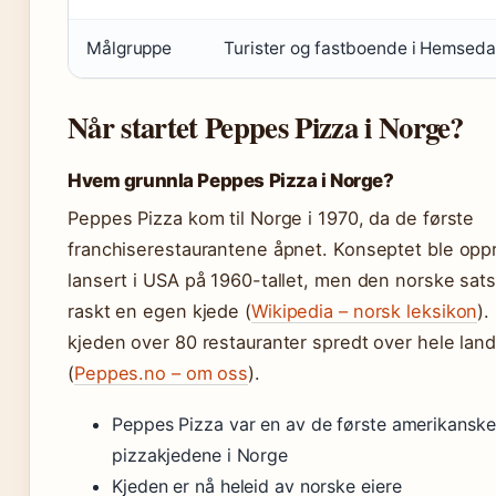
Målgruppe
Turister og fastboende i Hemsed
Når startet Peppes Pizza i Norge?
Hvem grunnla Peppes Pizza i Norge?
Peppes Pizza kom til Norge i 1970, da de første
franchiserestaurantene åpnet. Konseptet ble oppr
lansert i USA på 1960-tallet, men den norske sat
raskt en egen kjede (
Wikipedia – norsk leksikon
).
kjeden over 80 restauranter spredt over hele lan
(
Peppes.no – om oss
).
Peppes Pizza var en av de første amerikanske
pizzakjedene i Norge
Kjeden er nå heleid av norske eiere