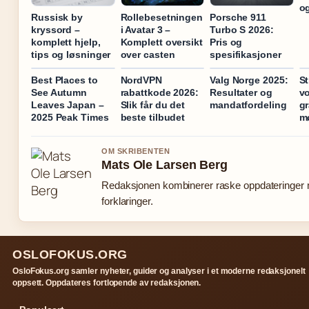
og
Russisk by
Rollebesetningen
Porsche 911
kryssord –
i Avatar 3 –
Turbo S 2026:
komplett hjelp,
Komplett oversikt
Pris og
tips og løsninger
over casten
spesifikasjoner
Best Places to
NordVPN
Valg Norge 2025:
St
See Autumn
rabattkode 2026:
Resultater og
vo
Leaves Japan –
Slik får du det
mandatfordeling
gr
2025 Peak Times
beste tilbudet
m
OM SKRIBENTEN
Mats Ole Larsen Berg
Redaksjonen kombinerer raske oppdateringer 
forklaringer.
OSLOFOKUS.ORG
OsloFokus.org samler nyheter, guider og analyser i et moderne redaksjonelt
oppsett. Oppdateres fortlopende av redaksjonen.