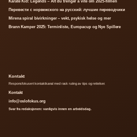
Karate Kid: Legends – Alt du trenger å vite om 2025-filmen
Перевести с норвежского на русский: лучшие переводчики
Mirena spiral bivirkninger – vekt, psykisk helse og mer
Brann Kamper 2025: Terminliste, Europacup og Nye Spillere
Kontakt
Responsfokusert kontaktkanal med rask ruting av tips og rettelser.
Kontakt
info@oslofokus.org
Svar fra redaksjonen: vanligvis innen en arbeidsdag.