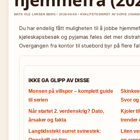
MATS OLE LARSEN BERG • 2026-06-06 • KVALITETSSIKRET AV SOFIE JOHA
Du har endelig fått muligheten til å jobbe hjemm
kjøleskapsbesøk og pyjamas føles det mer distra
Overgangen fra kontor til stuebord byr på flere fal
IKKE GA GLIPP AV DISSE
Monsen på villspor – komplett guide
Skinkest
til serien
Svor og 
Når startet 2. verdenskrig? Dato,
Kjoler t
årsaker og fakta
trender 
Langtidsstekt surret svinestek:
Liten v
Oppskrift og tips
og cros