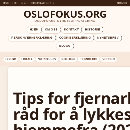
OSLOFOKUS NYHETSOPPDATERING
NORSK
OSLOFOKUS.ORG
OSLOFOKUS NYHETSOPPDATERING
HJEM
OM OSS
KONTAKT
HISTORIE
PERSONVERNERKLÆRING
COOKIEERKLÆRING
NYHETSBREV
BLOGG
BLOGG
LOKALT
NÆRINGSLIV
POLITIKK
TEKNOLOGI
VERDEN
Tips for fjernar
råd for å lykke
hjemmefra (20