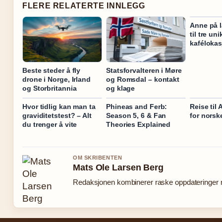
FLERE RELATERTE INNLEGG
Anne på l
til tre uni
kafélokas
Beste steder å fly
Statsforvalteren i Møre
drone i Norge, Irland
og Romsdal – kontakt
og Storbritannia
og klage
Hvor tidlig kan man ta
Phineas and Ferb:
Reise til
graviditetstest? – Alt
Season 5, 6 & Fan
for norske
du trenger å vite
Theories Explained
OM SKRIBENTEN
Mats Ole Larsen Berg
Redaksjonen kombinerer raske oppdateringer me