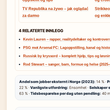
TV Republika na żywo – jak oglądać
Strikkeo
za darmo
og enkl
4 RELATERTE INNLEGG
Kevin Lauren – rapper, realitydeltaker og kontrovers
PSG mot Arsenal FC: Lagoppstilling, kanal og histo
Russisk by kryssord – komplett hjelp, tips og løsni
Rod Stewart – sanger, barn, formue og helse (2025
Andel som jobber eksternt i Norge (2023):
14 % ·
P
22 % ·
Vanligste utfordring:
Ensomhet ·
Selskaper s
63 % ·
Tidsbesparelse per dag uten pendling:
40 m