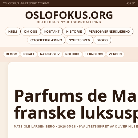
OSLOFOKUS NYHETSOPPDATERING
NORSK
OSLOFOKUS.ORG
OSLOFOKUS NYHETSOPPDATERING
HJEM
OM OSS
KONTAKT
HISTORIE
PERSONVERNERKLÆRING
COOKIEERKLÆRING
NYHETSBREV
BLOGG
BLOGG
LOKALT
NÆRINGSLIV
POLITIKK
TEKNOLOGI
VERDEN
Parfums de Mar
franske luksu
MATS OLE LARSEN BERG • 2026-05-28 • KVALITETSSIKRET AV OLIVER NILS