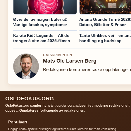
Øvre del av magen buler ut:
Ariana Grande Turné 2026
Vanlige årsaker, symptomer
Datoer, Billetter & Priser
Karate Kid: Legends – Alt du
Tante Ulrikkes vei – en an
trenger å vite om 2025-filmen
handling og budskap
OM SKRIBENTEN
Mats Ole Larsen Berg
Redaksjonen kombinerer raske oppdateringer me
OSLOFOKUS.ORG
OsloFokus.org samler nyheter, guider og analyser i et moderne redaksjonelt
oppsett. Oppdateres fortlopende av redaksjonen.
Populaert
Daglige redaksjonelle briefinger og tillitsressurser, kuratert for rask verifisering.