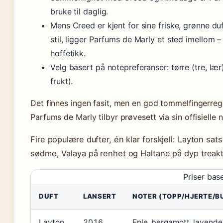
bruke til daglig.
Mens Creed er kjent for sine friske, grønne du
stil, ligger Parfums de Marly et sted imellom –
hoffetikk.
Velg basert på notepreferanser: tørre (tre, lær),
frukt).
Det finnes ingen fasit, men en god tommelfingerrege
Parfums de Marly tilbyr prøvesett via sin offisielle 
Fire populære dufter, én klar forskjell: Layton sa
sødme, Valaya på renhet og Haltane på dyp treakt
Priser bas
DUFT
LANSERT
NOTER (TOPP/HJERTE/B
Layton
2016
Eple, bergamott, lavendel