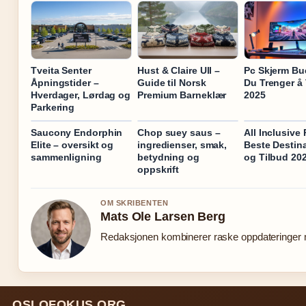
Tveita Senter
Hust & Claire Ull –
Pc Skjerm Bue
Åpningstider –
Guide til Norsk
Du Trenger å V
Hverdager, Lørdag og
Premium Barneklær
2025
Parkering
Saucony Endorphin
Chop suey saus –
All Inclusive 
Elite – oversikt og
ingredienser, smak,
Beste Destin
sammenligning
betydning og
og Tilbud 20
oppskrift
OM SKRIBENTEN
Mats Ole Larsen Berg
Redaksjonen kombinerer raske oppdateringer me
OSLOFOKUS.ORG