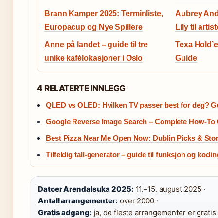
Brann Kamper 2025: Terminliste,
Aubrey An
Europacup og Nye Spillere
Lily til art
Anne på landet – guide til tre
Texa Hold’
unike kafélokasjoner i Oslo
Guide
4 RELATERTE INNLEGG
QLED vs OLED: Hvilken TV passer best for deg? G
Google Reverse Image Search – Complete How-To
Best Pizza Near Me Open Now: Dublin Picks & Sto
Tilfeldig tall-generator – guide til funksjon og kodin
Datoer Arendalsuka 2025:
11.–15. august 2025 ·
Antall arrangementer:
over 2000 ·
Gratis adgang:
ja, de fleste arrangementer er gratis 