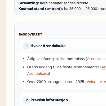
Strømming:
flere debatter sendes direkte ·
Kostnad stand (omtrent):
fra 25 000 til 95 000 kron
RASK OVERSIKT
Hva er Arendalsuka
1
Årlig samfunnspolitisk møteplass (
Arendalsu
Gratis adgang til de fleste arrangementer (
Ar
Arendalsuka
)
Over 2000 arrangementer i 2025 (
Volue – Ar
Praktisk informasjon
2