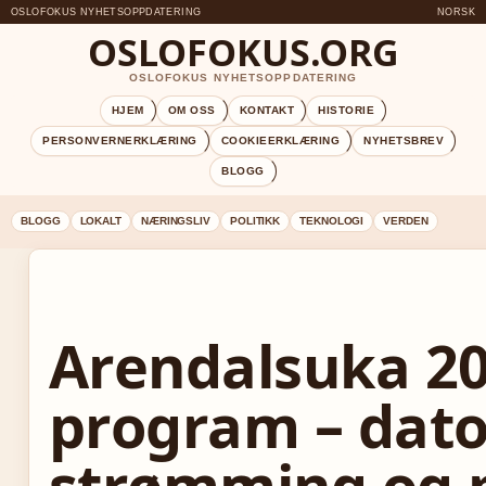
OSLOFOKUS NYHETSOPPDATERING
NORSK
OSLOFOKUS.ORG
OSLOFOKUS NYHETSOPPDATERING
HJEM
OM OSS
KONTAKT
HISTORIE
PERSONVERNERKLÆRING
COOKIEERKLÆRING
NYHETSBREV
BLOGG
BLOGG
LOKALT
NÆRINGSLIV
POLITIKK
TEKNOLOGI
VERDEN
Arendalsuka 2
program – dato
strømming og p