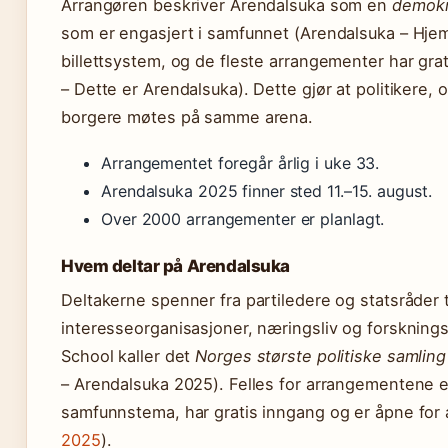
Arrangøren beskriver Arendalsuka som en
demokr
som er engasjert i samfunnet (Arendalsuka – Hjem
billettsystem, og de fleste arrangementer har gra
– Dette er Arendalsuka). Dette gjør at politikere, 
borgere møtes på samme arena.
Arrangementet foregår årlig i uke 33.
Arendalsuka 2025 finner sted 11.–15. august.
Over 2000 arrangementer er planlagt.
Hvem deltar på Arendalsuka
Deltakerne spenner fra partiledere og statsråder t
interesseorganisasjoner, næringsliv og forsknings
School kaller det
Norges største politiske samling
– Arendalsuka 2025). Felles for arrangementene er
samfunnstema, har gratis inngang og er åpne for a
2025
).