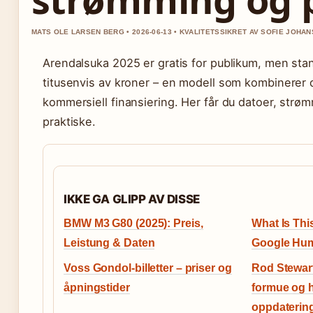
MATS OLE LARSEN BERG • 2026-06-13 • KVALITETSSIKRET AV SOFIE JOHA
Arendalsuka 2025 er gratis for publikum, men st
titusenvis av kroner – en modell som kombinerer
kommersiell finansiering. Her får du datoer, strøm
praktiske.
IKKE GA GLIPP AV DISSE
BMW M3 G80 (2025): Preis,
What Is This
Leistung & Daten
Google Hum
Voss Gondol-billetter – priser og
Rod Stewart
åpningstider
formue og h
oppdaterin