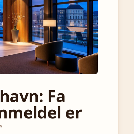
havn: Fa
 anmeldel er
EN