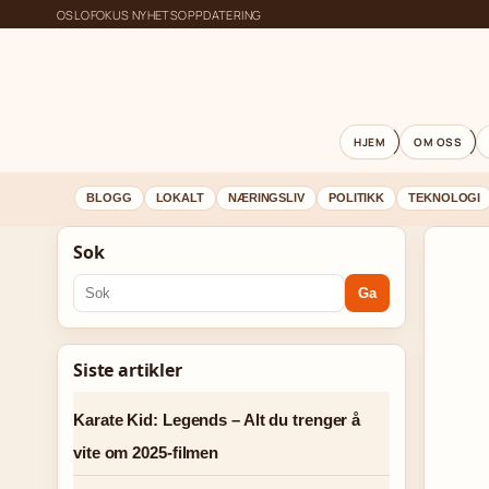
OSLOFOKUS NYHETSOPPDATERING
HJEM
OM OSS
BLOGG
LOKALT
NÆRINGSLIV
POLITIKK
TEKNOLOGI
Sok
Ga
Siste artikler
Karate Kid: Legends – Alt du trenger å
vite om 2025-filmen