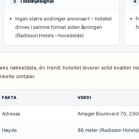
Tidslinjesignal
3
4
Ingen større endringer annonsert – hotellet
F
drives i samme format siden åpningen
f
(Radisson Hotels – hovedside)
eks nøkkeldata, én trend: hotellet leverer solid kvalitet men
nkelte omtaler.
FAKTA
VERDI
Adresse
Amager Boulevard 70, 2300
Høyde
86 meter (Radisson Hotels