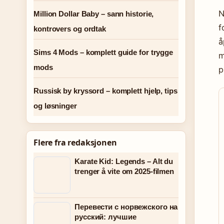
N
Million Dollar Baby – sann historie,
f
kontrovers og ordtak
å
Sims 4 Mods – komplett guide for trygge
m
mods
p
Russisk by kryssord – komplett hjelp, tips
og løsninger
Flere fra redaksjonen
Karate Kid: Legends – Alt du
trenger å vite om 2025-filmen
Перевести с норвежского на
русский: лучшие