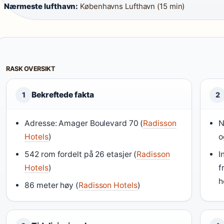
Nærmeste lufthavn:
Københavns Lufthavn (15 min)
RASK OVERSIKT
Bekreftede fakta
1
2
Adresse: Amager Boulevard 70 (
Radisson
N
Hotels
)
o
542 rom fordelt på 26 etasjer (
Radisson
I
Hotels
)
f
h
86 meter høy (
Radisson Hotels
)