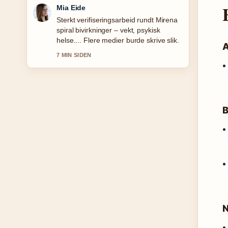
Henrik Solberg
God gjennomgang av Karate Kid:
Legends &#8211; Alt du trenger....
Dette er den klarest oppsummeringen i
A
dag.
9 MIN SIDEN
B
N