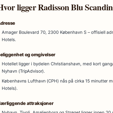
Hvor ligger Radisson Blu Scandin
dresse
Amager Boulevard 70, 2300 København S – offisiell ad
Hotels.
eliggenhet og omgivelser
Hotellet ligger i bydelen Christianshavn, med kort gan
Nyhavn (TripAdvisor).
Københavns Lufthavn (CPH) nås på cirka 15 minutter med
Hotels).
ærliggende attraksjoner
Nyhavn, Tivoli, Amalienborg og Strøget ligger innen 20