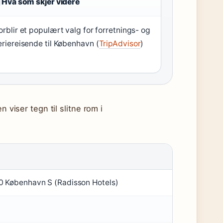
Hva som skjer videre
orblir et populært valg for forretnings- og
eriereisende til København (
TripAdvisor
)
 viser tegn til slitne rom i
 København S (Radisson Hotels)
)