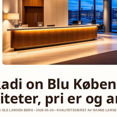
adi on Blu Køben
liteter, pri er og
 OLE LARSEN BERG • 2026-05-26 • KVALITETSSIKRET AV HANNE LARS