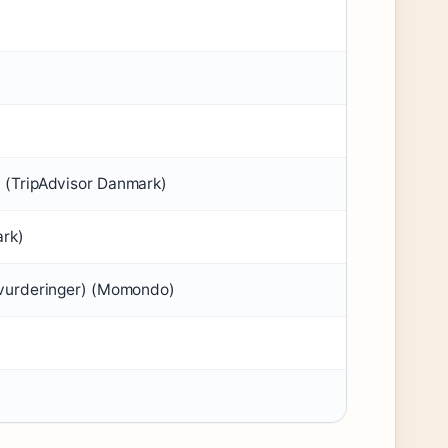
) (TripAdvisor Danmark)
ark)
e vurderinger) (Momondo)