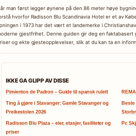
år man først legger øynene på den 86 meter høye bygning
orstå hvorfor Radisson Blu Scandinavia Hotel er et av Køb
pningen i 1973 har det vært et landemerke i Christiansha
oderne gjestfrihet. Denne guiden gir deg en faktabasert 
riser og ekte gjesteopplevelser, slik at du kan ta en info
IKKE GA GLIPP AV DISSE
Pimientos de Padron – Guide til spansk rulett
REMA 1
Ting å gjøre i Stavanger: Gamle Stavanger og
Beste 
Preikestolen 2026
Storbr
Radisson Blu Plaza – eier, etasjer, fasiliteter og
Pc Skj
priser