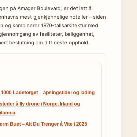
en på Amager Boulevard, er det lett å
enhavns mest gjenkjennelige hoteller – siden
vn og kombinerer 1970-tallsarkitektur med
gjennomgang av fasiliteter, beliggenhet,
rmert beslutning om ditt neste opphold.
000 Ladetorget – åpningstider og lading
steder å fly drone i Norge, Irland og
itannia
erm Buet – Alt Du Trenger å Vite i 2025