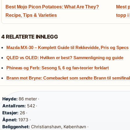
Best Mojo Picon Potatoes: What Are They?
Mest 
Recipe, Tips & Varieties
topp i
4 RELATERTE INNLEGG
Mazda MX-30 – Komplett Guide til Rekkevidde, Pris og Specs
QLED vs OLED: Hvilken er best? Sammenligning og guide
Phineas og Ferb: Sesong 5, 6 og fan-teorier forklart
Brann mot Bryne: Comebacket som sendte Brann til semifina
Høyde:
86 meter ·
Antall rom:
542 ·
Etasjer:
26 ·
Åpnet:
1973 ·
Beliggenhet:
Christianshavn, København ·