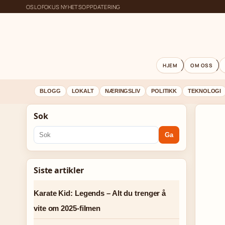
OSLOFOKUS NYHETSOPPDATERING
HJEM
OM OSS
BLOGG
LOKALT
NÆRINGSLIV
POLITIKK
TEKNOLOGI
Sok
Ga
Siste artikler
Karate Kid: Legends – Alt du trenger å
vite om 2025-filmen