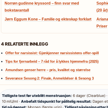
Norrøn gudinne kryssord – finn svar med
Sophie
bokstavantall
(20 år
Jørn Eggum Kone – Familie og ekteskap forklart
Ariana
Priser
4 RELATERTE INNLEGG
Offer for narsissist: Gjenkjenner narsissistens offer-spill
Tips for fjernarbeid – 7 råd for å lykkes hjemmefra (2025)
Amundsen genser herre – pris, kvalitet og størrelse
Severance Sesong 2: Finale, Anmeldelser & Sesong 3
Tidligste test før uteblitt menstruasjon:
6 dager (Clearblue) 
10 mIU/ml ·
Anbefalt tidspunkt for pålitelig resultat:
Dagen ett
tid på døgnet:
Morgen (første urin) ·
Tidligst påvisning etter