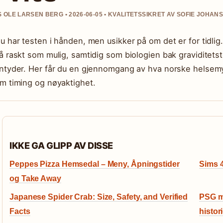
 OLE LARSEN BERG • 2026-06-05 • KVALITETSSIKRET AV SOFIE JOHAN
u har testen i hånden, men usikker på om det er for tidlig
å raskt som mulig, samtidig som biologien bak graviditet
ntyder. Her får du en gjennomgang av hva norske helsemy
m timing og nøyaktighet.
IKKE GA GLIPP AV DISSE
Peppes Pizza Hemsedal – Meny, Åpningstider
Sims 4
og Take Away
Japanese Spider Crab: Size, Safety, and Verified
PSG mo
Facts
histor