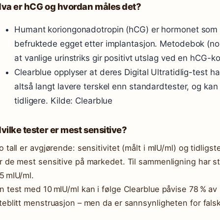
va er hCG og hvordan måles det?
Humant koriongonadotropin (hCG) er hormonet som p
befruktede egget etter implantasjon. Metodebok (no
at vanlige urinstriks gir positivt utslag ved en hCG-
Clearblue opplyser at deres Digital Ultratidlig-test 
altså langt lavere terskel enn standardtester, og ka
tidligere. Kilde: Clearblue
vilke tester er mest sensitive?
o tall er avgjørende: sensitivitet (målt i mIU/ml) og tidlig
r de mest sensitive på markedet. Til sammenligning har st
5 mIU/ml.
n test med 10 mIU/ml kan i følge Clearblue påvise 78 % av 
teblitt menstruasjon – men da er sannsynligheten for falsk