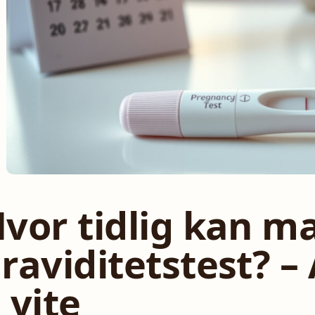
vor tidlig kan m
raviditetstest? –
 vite