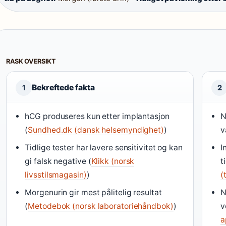
RASK OVERSIKT
Bekreftede fakta
1
2
hCG produseres kun etter implantasjon
N
(
Sundhed.dk (dansk helsemyndighet)
)
v
Tidlige tester har lavere sensitivitet og kan
I
gi falsk negative (
Klikk (norsk
t
livsstilsmagasin)
)
(
Morgenurin gir mest pålitelig resultat
N
(
Metodebok (norsk laboratoriehåndbok)
)
v
a