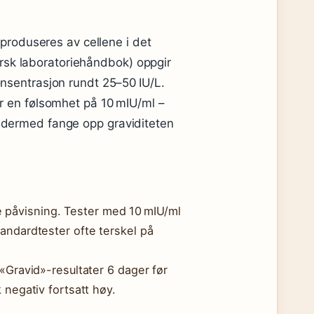
roduseres av cellene i det
rsk laboratoriehåndbok) oppgir
konsentrasjon rundt 25–50 IU/L.
har en følsomhet på 10 mIU/ml –
n dermed fange opp graviditeten
ste påvisning. Tester med 10 mIU/ml
andardtester ofte terskel på
«Gravid»-resultater 6 dager før
 negativ fortsatt høy.