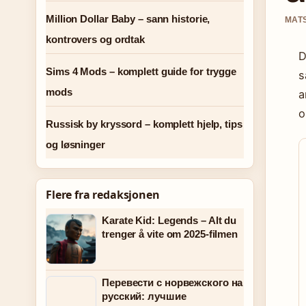
Million Dollar Baby – sann historie,
MATS
kontrovers og ordtak
D
Sims 4 Mods – komplett guide for trygge
s
mods
a
o
Russisk by kryssord – komplett hjelp, tips
og løsninger
Flere fra redaksjonen
Karate Kid: Legends – Alt du
trenger å vite om 2025-filmen
Перевести с норвежского на
русский: лучшие