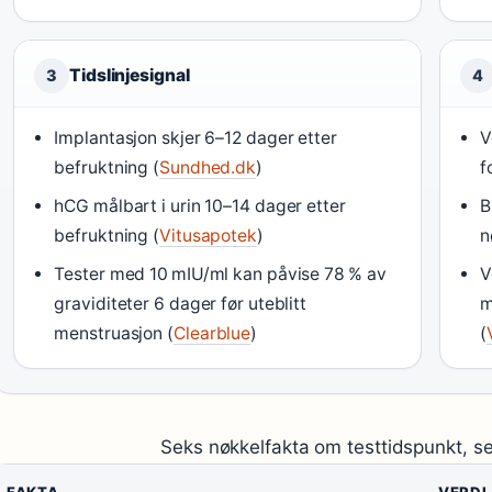
Tidslinjesignal
3
4
Implantasjon skjer 6–12 dager etter
V
befruktning (
Sundhed.dk
)
f
hCG målbart i urin 10–14 dager etter
B
befruktning (
Vitusapotek
)
n
Tester med 10 mIU/ml kan påvise 78 % av
V
graviditeter 6 dager før uteblitt
m
menstruasjon (
Clearblue
)
(
Seks nøkkelfakta om testtidspunkt, sens
FAKTA
VERDI