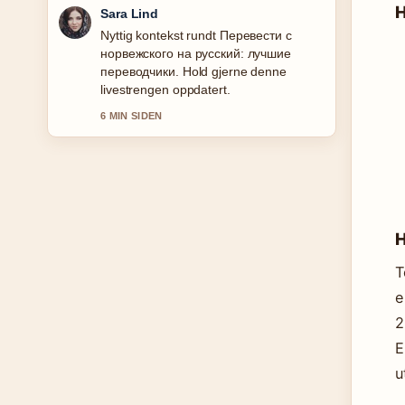
H
Ingrid Nilsen
Dekningen av Mirena spiral bivirkninger
– vekt, psykisk helse... oppleves solid
og lett a folge.
8 MIN SIDEN
H
T
e
2
E
u