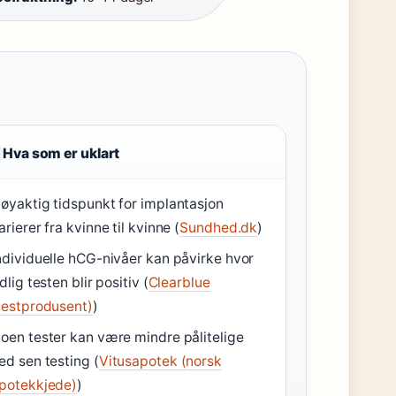
Hva som er uklart
øyaktig tidspunkt for implantasjon
arierer fra kvinne til kvinne (
Sundhed.dk
)
ndividuelle hCG-nivåer kan påvirke hvor
idlig testen blir positiv (
Clearblue
testprodusent)
)
oen tester kan være mindre pålitelige
ed sen testing (
Vitusapotek (norsk
potekkjede)
)