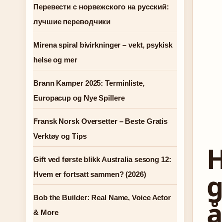
Перевести с норвежского на русский:
лучшие переводчики
Mirena spiral bivirkninger – vekt, psykisk
helse og mer
Brann Kamper 2025: Terminliste,
Europacup og Nye Spillere
Fransk Norsk Oversetter – Beste Gratis
Verktøy og Tips
H
Gift ved første blikk Australia sesong 12:
g
Hvem er fortsatt sammen? (2026)
Bob the Builder: Real Name, Voice Actor
å
& More