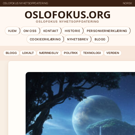
OSLOFOKUS NYHETSOPPDATERING
NORSK
OSLOFOKUS.ORG
OSLOFOKUS NYHETSOPPDATERING
HJEM
OM OSS
KONTAKT
HISTORIE
PERSONVERNERKLÆRING
COOKIEERKLÆRING
NYHETSBREV
BLOGG
BLOGG
LOKALT
NÆRINGSLIV
POLITIKK
TEKNOLOGI
VERDEN