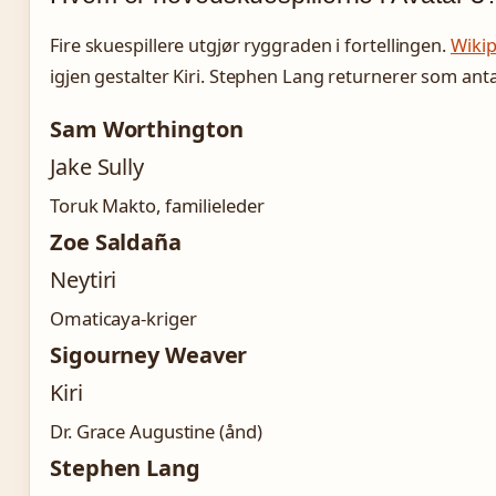
Fire skuespillere utgjør ryggraden i fortellingen.
Wikip
igjen gestalter Kiri. Stephen Lang returnerer som ant
Sam Worthington
Jake Sully
Toruk Makto, familieleder
Zoe Saldaña
Neytiri
Omaticaya-kriger
Sigourney Weaver
Kiri
Dr. Grace Augustine (ånd)
Stephen Lang