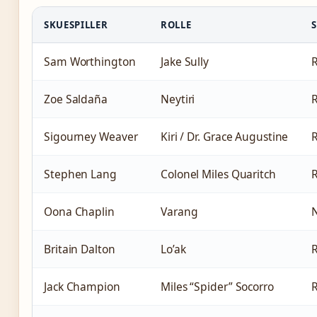
SKUESPILLER
ROLLE
Sam Worthington
Jake Sully
R
Zoe Saldaña
Neytiri
R
Sigourney Weaver
Kiri / Dr. Grace Augustine
R
Stephen Lang
Colonel Miles Quaritch
R
Oona Chaplin
Varang
Britain Dalton
Lo’ak
R
Jack Champion
Miles “Spider” Socorro
R